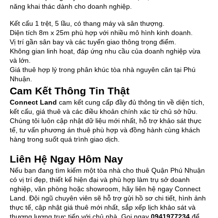
năng khai thác dành cho doanh nghiệp.
Kết cấu 1 trệt, 5 lầu, có thang máy và sân thượng.
Diện tích 8m x 25m phù hợp với nhiều mô hình kinh doanh.
Vị trí gần sân bay và các tuyến giao thông trọng điểm.
Không gian linh hoạt, đáp ứng nhu cầu của doanh nghiệp vừa
và lớn.
Giá thuê hợp lý trong phân khúc tòa nhà nguyên căn tại Phú
Nhuận.
Cam Kết Thông Tin Thật
Connect Land
cam kết cung cấp đầy đủ thông tin về diện tích,
kết cấu, giá thuê và các điều khoản chính xác từ chủ sở hữu.
Chúng tôi luôn cập nhật dữ liệu mới nhất, hỗ trợ khảo sát thực
tế, tư vấn phương án thuê phù hợp và đồng hành cùng khách
hàng trong suốt quá trình giao dịch.
Liên Hệ Ngay Hôm Nay
Nếu bạn đang tìm kiếm một tòa nhà cho thuê Quận Phú Nhuận
có vị trí đẹp, thiết kế hiện đại và phù hợp làm trụ sở doanh
nghiệp, văn phòng hoặc showroom, hãy liên hệ ngay Connect
Land. Đội ngũ chuyên viên sẽ hỗ trợ gửi hồ sơ chi tiết, hình ảnh
thực tế, cập nhật giá thuê mới nhất, sắp xếp lịch khảo sát và
thương lượng trực tiếp với chủ nhà. Gọi ngay
0941977234
để