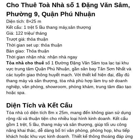
Cho Thuê Toà Nhà số 1 Đặng Văn Sâm,
Phường 9, Quận Phú Nhuận
Diện tích: 8×25 m
Kết cấu: 1 trệt 5 lầu thang máy,sân thượng
Giá: 122 triệu/ tháng
Trượt giá: thỏa thuận
Thời gian set up: thỏa thuận
Bàn giao: Thỏa thuận
Thời gian nhận nhà: nhận nhà ngay
Tòa nhà cho thuê
số 1 Đường Đặng Văn Sâm tọa lạc tại khu
vực trung tâm Quận Phú Nhuận, gần sân bay Tân Sơn Nhất và
các tuyến giao thông huyết mạch. Với thiết kế hiện đại, đầy đủ
thang máy và sân thượng, tòa nhà phù hợp làm trụ sở doanh
nghiệp, văn phòng, showroom, phòng khám, trung tâm đào tạo
hoặc spa.
Diện Tích và Kết Cấu
Tòa nhà có diện tích 8m x 25m, mang đến không gian sử dụng
rộng rãi và thuận tiện cho nhiều loại hình kinh doanh. Kết cấu
gồm 1 trệt, 5 lầu, thang máy và sân thượng, giúp tối ưu công
năng khai thác, dễ dàng bố trí văn phòng, phòng họp, khu tiếp
khách hoặc khu vực kinh doanh. Thiết kế thông thoáng đáp ứng