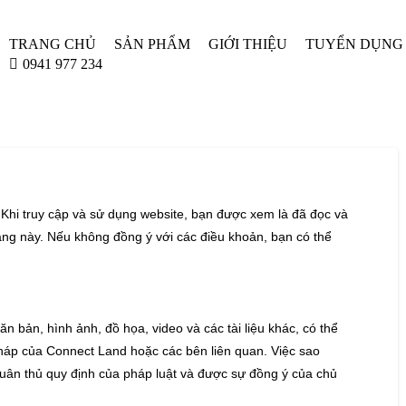
TRANG CHỦ
SẢN PHẨM
GIỚI THIỆU
TUYỂN DỤNG
0941 977 234
hi truy cập và sử dụng website, bạn được xem là đã đọc và
ang này. Nếu không đồng ý với các điều khoản, bạn có thể
 bản, hình ảnh, đồ họa, video và các tài liệu khác, có thể
áp của Connect Land hoặc các bên liên quan. Việc sao
tuân thủ quy định của pháp luật và được sự đồng ý của chủ