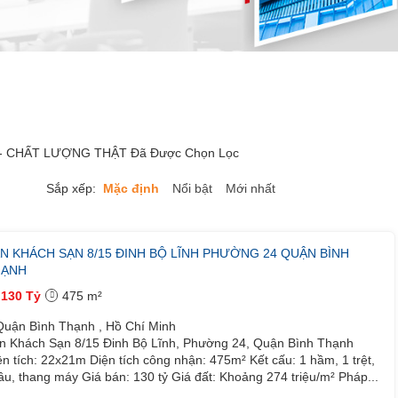
 - CHẤT LƯỢNG THẬT Đã Được Chọn Lọc
Sắp xếp:
Mặc định
Nổi bật
Mới nhất
N KHÁCH SẠN 8/15 ĐINH BỘ LĨNH PHƯỜNG 24 QUẬN BÌNH
HẠNH
130 Tỷ
475 m²
uận Bình Thạnh , Hồ Chí Minh
n Khách Sạn 8/15 Đinh Bộ Lĩnh, Phường 24, Quận Bình Thạnh
ện tích: 22x21m Diện tích công nhận: 475m² Kết cấu: 1 hầm, 1 trệt,
lầu, thang máy Giá bán: 130 tỷ Giá đất: Khoảng 274 triệu/m² Pháp...