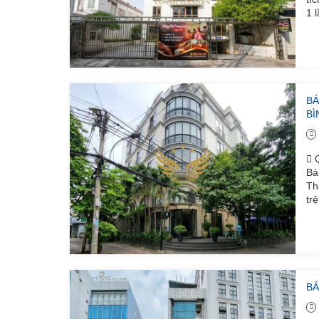
1 
BÁ
BÌ
Q
Bá
Th
tr
BÁ