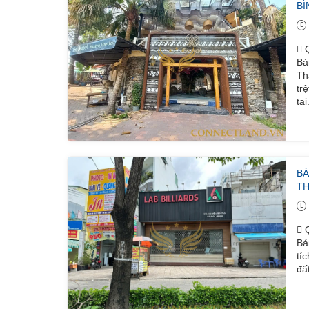
BÌ
Q
Bá
Th
tr
tại
BÁ
T
Q
Bá
tí
đấ