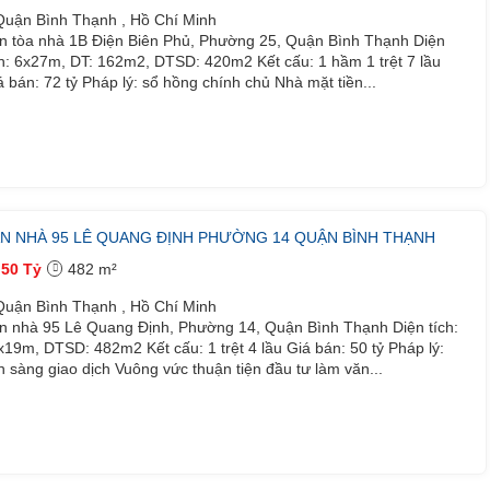
uận Bình Thạnh , Hồ Chí Minh
n tòa nhà 1B Điện Biên Phủ, Phường 25, Quận Bình Thạnh Diện
ch: 6x27m, DT: 162m2, DTSD: 420m2 Kết cấu: 1 hầm 1 trệt 7 lầu
á bán: 72 tỷ Pháp lý: sổ hồng chính chủ Nhà mặt tiền...
N NHÀ 95 LÊ QUANG ĐỊNH PHƯỜNG 14 QUẬN BÌNH THẠNH
50 Tỷ
482 m²
uận Bình Thạnh , Hồ Chí Minh
n nhà 95 Lê Quang Định, Phường 14, Quận Bình Thạnh Diện tích:
x19m, DTSD: 482m2 Kết cấu: 1 trệt 4 lầu Giá bán: 50 tỷ Pháp lý:
n sàng giao dịch Vuông vức thuận tiện đầu tư làm văn...