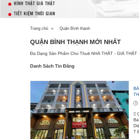
Trang chủ
»
Quận Bình thạnh
QUẬN BÌNH THẠNH MỚI NHẤT
Đa Dạng Sản Phẩm Cho Thuê NHÀ THẬT - GIÁ THẬT
Danh Sách Tin Đăng
BÁ
T
Q
Bá
Di
7 