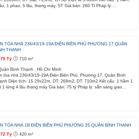
lầu, 1 phao, 5 lầu, thang máy, ST Giá bán: 260 Tỉ Pháp lý:...
N TÒA NHÀ 236/43/19-19A ĐIỆN BIÊN PHỦ PHƯỜNG 17 QUẬN
NH THẠNH
75 Tỷ
710 m²
uận Bình Thạnh , Hồ Chí Minh
n tòa nhà 236/43/19-19A Điện Biên Phủ, Phường 17, Quận Bình
ạnh Diện tích: 15.29x22m, DT: 268m2, DT: 710m2 Kết cấu: 1 hầm 1
ệt 1 lửng 4 lầu thang máy Giá bán: 75 tỷ Pháp lý: sẵn sàng giao...
N TÒA NHÀ 1B ĐIỆN BIÊN PHỦ PHƯỜNG 25 QUẬN BÌNH THẠNH
72 Tỷ
420 m²