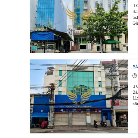
Q
Bá
tí
Gi
BÁ
Q
Bá
11
sẵ