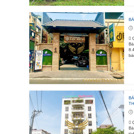
BÁ
Q
Bá
8.
bá
BÁ
T
Q
Bá
tí