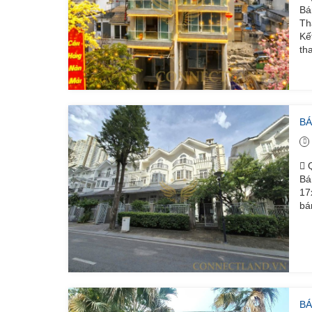
Bá
Th
Kế
th
BÁ
Q
Bá
17
bá
BÁ