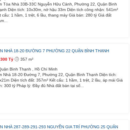
n Tòa Nhà 33B-33C Nguyễn Hữu Cảnh, Phường 22, Quận Bình
ạnh Diện tích: 10x30m, nở hậu 33m Diện tích công nhận: 541m²
t cấu: 1 hầm, 1 trệt, 6 lầu, thang máy Giá bán: 280 tỷ Giá đất
am...
N NHÀ 18-20 ĐƯỜNG 7 PHƯỜNG 22 QUẬN BÌNH THẠNH
300 Tỷ
357 m²
uận Bình Thạnh , Hồ Chí Minh
n Nhà 18-20 Đường 7, Phường 22, Quận Bình Thạnh Diện tích:
x21m Diện tích đất: 357m² Kết cấu: 1 hầm, 1 trệt, 2 lầu, áp mái Giá
n: 300 tỷ Pháp lý: Đầy đủ Nhà đất bán tại số...
N NHÀ 287-289-291-293 NGUYỄN GIA TRÍ PHƯỜNG 25 QUẬN