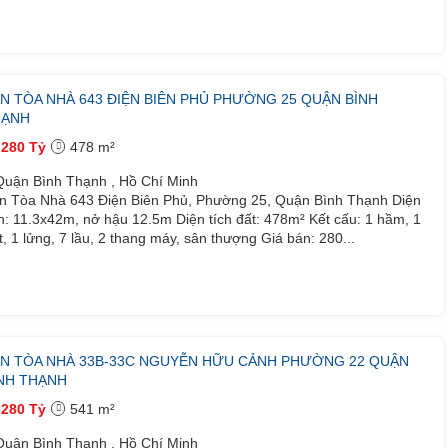
N TÒA NHÀ 643 ĐIỆN BIÊN PHỦ PHƯỜNG 25 QUẬN BÌNH
HẠNH
280 Tỷ
478 m²
uận Bình Thạnh , Hồ Chí Minh
n Tòa Nhà 643 Điện Biên Phủ, Phường 25, Quận Bình Thạnh Diện
ch: 11.3x42m, nở hậu 12.5m Diện tích đất: 478m² Kết cấu: 1 hầm, 1
ệt, 1 lửng, 7 lầu, 2 thang máy, sân thượng Giá bán: 280...
N TÒA NHÀ 33B-33C NGUYỄN HỮU CẢNH PHƯỜNG 22 QUẬN
NH THẠNH
280 Tỷ
541 m²
uận Bình Thạnh , Hồ Chí Minh