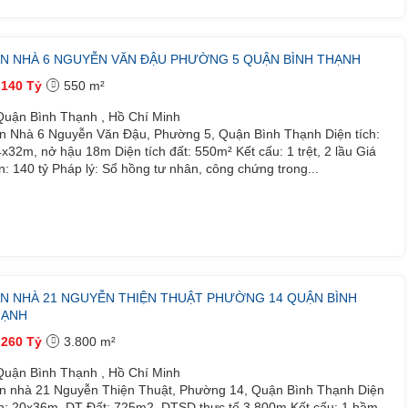
N NHÀ 6 NGUYỄN VĂN ĐẬU PHƯỜNG 5 QUẬN BÌNH THẠNH
140 Tỷ
550 m²
uận Bình Thạnh , Hồ Chí Minh
n Nhà 6 Nguyễn Văn Đậu, Phường 5, Quận Bình Thạnh Diện tích:
4x32m, nở hậu 18m Diện tích đất: 550m² Kết cấu: 1 trệt, 2 lầu Giá
n: 140 tỷ Pháp lý: Sổ hồng tư nhân, công chứng trong...
N NHÀ 21 NGUYỄN THIỆN THUẬT PHƯỜNG 14 QUẬN BÌNH
HẠNH
260 Tỷ
3.800 m²
uận Bình Thạnh , Hồ Chí Minh
n nhà 21 Nguyễn Thiện Thuật, Phường 14, Quận Bình Thạnh Diện
ch: 20x36m, DT Đất: 725m2. DTSD thực tế 3.800m Kết cấu: 1 hầm,