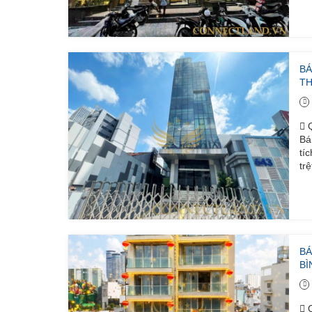
BÁ
T
Q
Bá
tí
tr
BÁ
BÌ
Q