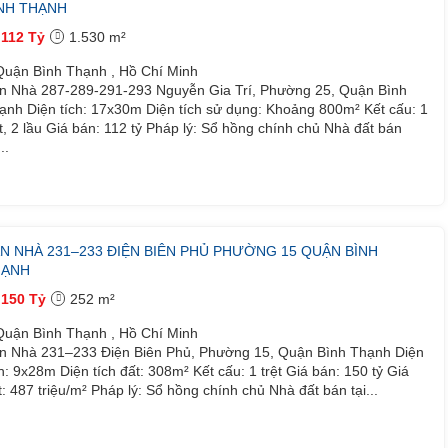
NH THẠNH
112 Tỷ
1.530 m²
uận Bình Thạnh , Hồ Chí Minh
n Nhà 287-289-291-293 Nguyễn Gia Trí, Phường 25, Quận Bình
ạnh Diện tích: 17x30m Diện tích sử dụng: Khoảng 800m² Kết cấu: 1
ệt, 2 lầu Giá bán: 112 tỷ Pháp lý: Sổ hồng chính chủ Nhà đất bán
...
N NHÀ 231–233 ĐIỆN BIÊN PHỦ PHƯỜNG 15 QUẬN BÌNH
HẠNH
150 Tỷ
252 m²
uận Bình Thạnh , Hồ Chí Minh
n Nhà 231–233 Điện Biên Phủ, Phường 15, Quận Bình Thạnh Diện
ch: 9x28m Diện tích đất: 308m² Kết cấu: 1 trệt Giá bán: 150 tỷ Giá
t: 487 triệu/m² Pháp lý: Sổ hồng chính chủ Nhà đất bán tại...