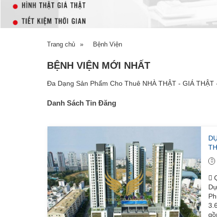
Trang chủ
»
Bệnh Viện
BỆNH VIỆN MỚI NHẤT
Đa Dạng Sản Phẩm Cho Thuê NHÀ THẬT - GIÁ THẬT
Danh Sách Tin Đăng
DỰ
TH
Q
Dự
Ph
3.
gồ