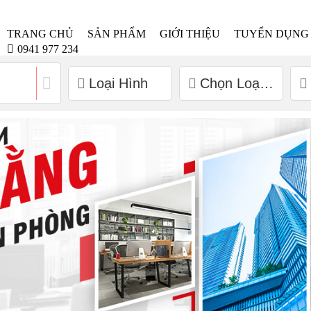
TRANG CHỦ
SẢN PHẨM
GIỚI THIỆU
TUYỂN DỤNG
0941 977 234
Loại Hình
Chọn Loại Dự Án