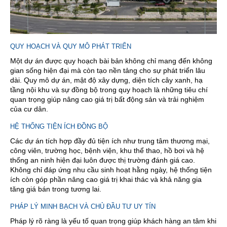
QUY HOẠCH VÀ QUY MÔ PHÁT TRIỂN
Một dự án được quy hoạch bài bản không chỉ mang đến không
gian sống hiện đại mà còn tạo nền tảng cho sự phát triển lâu
dài. Quy mô dự án, mật độ xây dựng, diện tích cây xanh, hạ
tầng nội khu và sự đồng bộ trong quy hoạch là những tiêu chí
quan trọng giúp nâng cao giá trị bất động sản và trải nghiệm
của cư dân.
HỆ THỐNG TIỆN ÍCH ĐỒNG BỘ
Các dự án tích hợp đầy đủ tiện ích như trung tâm thương mại,
công viên, trường học, bệnh viện, khu thể thao, hồ bơi và hệ
thống an ninh hiện đại luôn được thị trường đánh giá cao.
Không chỉ đáp ứng nhu cầu sinh hoạt hằng ngày, hệ thống tiện
ích còn góp phần nâng cao giá trị khai thác và khả năng gia
tăng giá bán trong tương lai.
PHÁP LÝ MINH BẠCH VÀ CHỦ ĐẦU TƯ UY TÍN
Pháp lý rõ ràng là yếu tố quan trọng giúp khách hàng an tâm khi