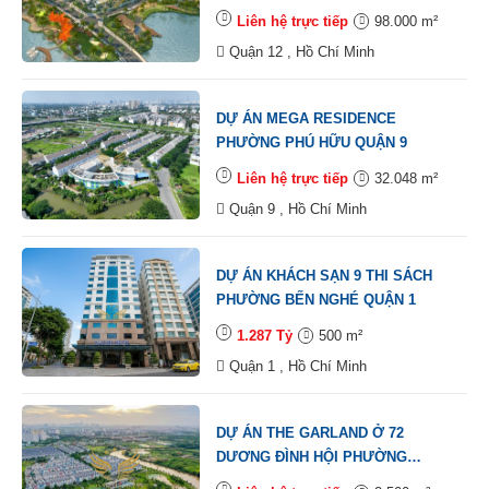
Liên hệ trực tiếp
98.000 m²
Quận 12 , Hồ Chí Minh
DỰ ÁN MEGA RESIDENCE
PHƯỜNG PHÚ HỮU QUẬN 9
Liên hệ trực tiếp
32.048 m²
Quận 9 , Hồ Chí Minh
DỰ ÁN KHÁCH SẠN 9 THI SÁCH
PHƯỜNG BẾN NGHÉ QUẬN 1
1.287 Tỷ
500 m²
Quận 1 , Hồ Chí Minh
DỰ ÁN THE GARLAND Ở 72
DƯƠNG ĐÌNH HỘI PHƯỜNG
PHƯỚC LONG B QUẬN 9