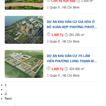
Liên hệ trực tiếp
2.500 m²
Quận 9 , Hồ Chí Minh
DỰ ÁN KHU DÂN CƯ GIA HÒA Ở
ĐỖ XUÂN HỢP PHƯỜNG PHƯỚC
LONG B QUẬN 9
1.400 Tỷ
281.285 m²
Quận 9 , Hồ Chí Minh
DỰ ÁN KHU DÂN CƯ 7/5 LÂM
VIÊN PHƯỜNG LONG THẠNH MỸ
QUẬN 9
1.600 Tỷ
324.000 m²
Quận 9 , Hồ Chí Minh
1
…
3
Next