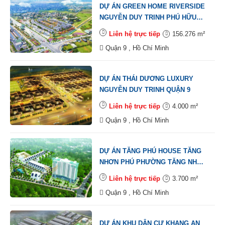
DỰ ÁN GREEN HOME RIVERSIDE
NGUYỄN DUY TRINH PHÚ HỮU
QUẬN 9
Liên hệ trực tiếp
156.276 m²
Quận 9 , Hồ Chí Minh
DỰ ÁN THÁI DƯƠNG LUXURY
NGUYỄN DUY TRINH QUẬN 9
Liên hệ trực tiếp
4.000 m²
Quận 9 , Hồ Chí Minh
DỰ ÁN TĂNG PHÚ HOUSE TĂNG
NHƠN PHÚ PHƯỜNG TĂNG NHƠN
PHÚ B QUẬN 9
Liên hệ trực tiếp
3.700 m²
Quận 9 , Hồ Chí Minh
DỰ ÁN KHU DÂN CƯ KHANG AN