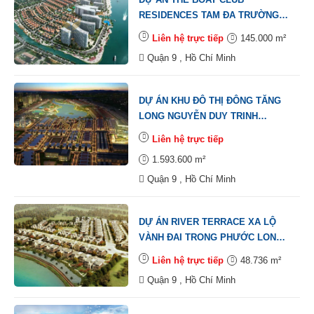
RESIDENCES TAM ĐA TRƯỜNG
THẠNH QUẬN 9
Liên hệ trực tiếp
145.000 m²
Quận 9 , Hồ Chí Minh
DỰ ÁN KHU ĐÔ THỊ ĐÔNG TĂNG
LONG NGUYỄN DUY TRINH
TRƯỜNG THẠNH QUẬN 9
Liên hệ trực tiếp
1.593.600 m²
Quận 9 , Hồ Chí Minh
DỰ ÁN RIVER TERRACE XA LỘ
VÀNH ĐAI TRONG PHƯỚC LONG
B QUẬN 9
Liên hệ trực tiếp
48.736 m²
Quận 9 , Hồ Chí Minh