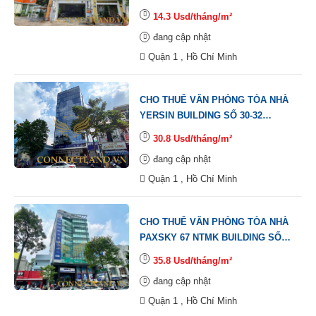
ĐƯỜNG ĐẶNG DUNG, PHƯỜNG
14.3 Usd/tháng/m²
TÂN ĐỊNH, QUẬN 1.
đang cập nhật
Quận 1 , Hồ Chí Minh
CHO THUÊ VĂN PHÒNG TÒA NHÀ
YERSIN BUILDING SỐ 30-32
ĐƯỜNG YERSIN, PHƯỜNG
30.8 Usd/tháng/m²
NGUYỄN THÁI BÌNH, QUẬN 1.
đang cập nhật
Quận 1 , Hồ Chí Minh
CHO THUÊ VĂN PHÒNG TÒA NHÀ
PAXSKY 67 NTMK BUILDING SỐ
67 ĐƯỜNG NGUYỄN THỊ MINH
35.8 Usd/tháng/m²
KHAI, PHƯỜNG PHẠM NGŨ LÃO,
đang cập nhật
QUẬN 1.
Quận 1 , Hồ Chí Minh