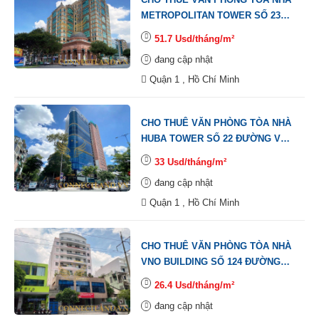
METROPOLITAN TOWER SỐ 235
ĐƯỜNG ĐỒNG KHỞI, PHƯỜNG
51.7 Usd/tháng/m²
BẾN NGHÉ, QUẬN 1.
đang cập nhật
Quận 1 , Hồ Chí Minh
CHO THUÊ VĂN PHÒNG TÒA NHÀ
HUBA TOWER SỐ 22 ĐƯỜNG VÕ
VĂN KIỆT, PHƯỜNG NGUYỄN
33 Usd/tháng/m²
THÁI BÌNH, QUẬN 1.
đang cập nhật
Quận 1 , Hồ Chí Minh
CHO THUÊ VĂN PHÒNG TÒA NHÀ
VNO BUILDING SỐ 124 ĐƯỜNG
ĐIỆN BIÊN PHỦ, PHƯỜNG ĐA
26.4 Usd/tháng/m²
KAO, QUẬN 1.
đang cập nhật