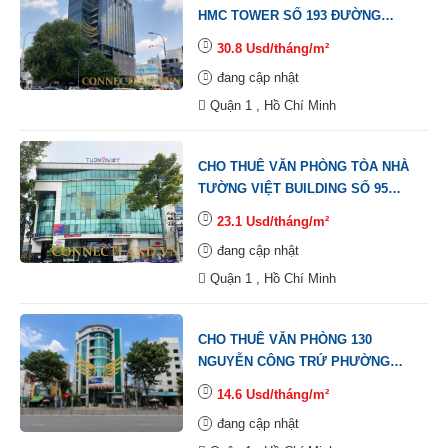
HMC TOWER SỐ 193 ĐƯỜNG
ĐINH TIÊN HOÀNG, PHƯỜNG ĐA
30.8 Usd/tháng/m²
KAO, QUẬN 1.
đang cập nhật
Quận 1 , Hồ Chí Minh
CHO THUÊ VĂN PHÒNG TÒA NHÀ
TƯỜNG VIỆT BUILDING SỐ 95
ĐƯỜNG CÁCH MẠNG THÁNG
23.1 Usd/tháng/m²
TÁM, PHƯỜNG PHẠM NGŨ LÃO,
đang cập nhật
QUẬN 1.
Quận 1 , Hồ Chí Minh
CHO THUÊ VĂN PHÒNG 130
NGUYỄN CÔNG TRỨ PHƯỜNG
NGUYỄN THÁI BÌNH QUẬN 1
14.6 Usd/tháng/m²
đang cập nhật