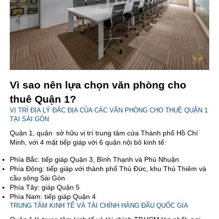
Vì sao nên lựa chọn văn phòng cho
thuê Quận 1?
VỊ TRÍ ĐỊA LÝ ĐẮC ĐỊA CỦA CÁC VĂN PHÒNG CHO THUÊ QUẬN 1
TẠI SÀI GÒN
Quận 1, quận sở hữu vị trí trung tâm cửa Thành phố Hồ Chí
Minh, với 4 mặt tiếp giáp với 6 quận nội bô kinh tế:
Phía Bắc: tiếp giáp Quận 3, Bình Thạnh và Phú Nhuận
Phía Đông: tiếp giáp với thành phố Thủ Đức, khu Thủ Thiêm và
cầu sông Sài Gòn
Phía Tây: giáp Quận 5
Phía Nam: tiếp giáp Quận 4
TRUNG TÂM KINH TẾ VÀ TÀI CHÍNH HÀNG ĐẦU QUỐC GIA