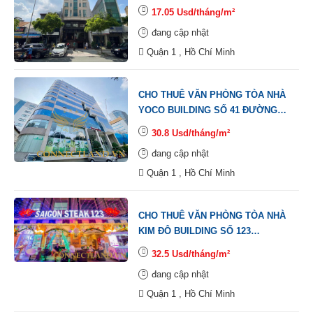
ĐƯỜNG NGUYỄN VĂN GIAI,
17.05 Usd/tháng/m²
PHƯỜNG ĐA KAO, QUẬN 1.
đang cập nhật
Quận 1 , Hồ Chí Minh
CHO THUÊ VĂN PHÒNG TÒA NHÀ
YOCO BUILDING SỐ 41 ĐƯỜNG
NGUYỄN THỊ MINH KHAI,
30.8 Usd/tháng/m²
PHƯỜNG BẾN NGHÉ, QUẬN 1.
đang cập nhật
Quận 1 , Hồ Chí Minh
CHO THUÊ VĂN PHÒNG TÒA NHÀ
KIM ĐÔ BUILDING SỐ 123
ĐƯỜNG LÊ LỢI, PHƯỜNG BẾN
32.5 Usd/tháng/m²
THÀNH, QUẬN 1.
đang cập nhật
Quận 1 , Hồ Chí Minh