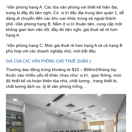
-Văn phòng hạng A: Các tòa văn phòng với thiết kế hiện đại,
trang bị đầy đủ tiện nghi, Có vị trí đắc địa trung tâm quận 1, dễ
dàng di chuyển đến các khu vực khác trong và ngoài thành
phố.-Văn phòng hạng B: Nằm ở vị trí thuận tiện, cung cấp một
không gian làm việc tốt, đầy đủ tiện nghi, giá thuê sẽ rẻ hơn
hạng A.
-Văn phòng hạng C: Mức giá thuê rẻ hơn hạng A và cả hạng B
phù hợp với các doanh nghiệp nhỏ, mới bắt đầu
GIÁ CỦA CÁC VĂN PHÒNG CHO THUÊ QUẬN 1
Thường dao động trong khoảng từ $10 – $68/m2/tháng tùy
thuộc vào nhiều yếu tố khác nhau như: vị trí, giao thông, mức
độ thiết kế và hoàn thiện tòa nhà, chất lượng , trang thiết bị,
chất lượng dịch vụ, tỷ lệ văn phòng trống,…