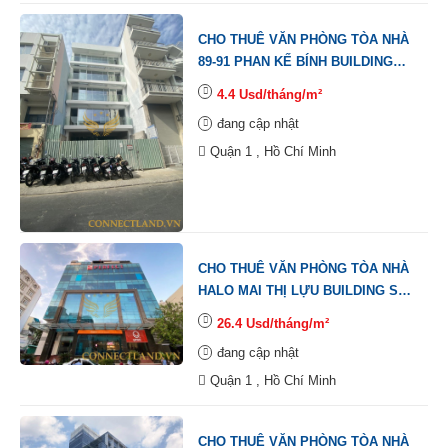
CHO THUÊ VĂN PHÒNG TÒA NHÀ
89-91 PHAN KẾ BÍNH BUILDING
SỐ 89-91 ĐƯỜNG PHAN KẾ BÍNH,
4.4 Usd/tháng/m²
PHƯỜNG ĐA KAO, QUẬN 1.
đang cập nhật
Quận 1 , Hồ Chí Minh
CHO THUÊ VĂN PHÒNG TÒA NHÀ
HALO MAI THỊ LỰU BUILDING SỐ
104 ĐƯỜNG MAI THỊ LỰU,
26.4 Usd/tháng/m²
PHƯỜNG ĐA KAO, QUẬN 1.
đang cập nhật
Quận 1 , Hồ Chí Minh
CHO THUÊ VĂN PHÒNG TÒA NHÀ