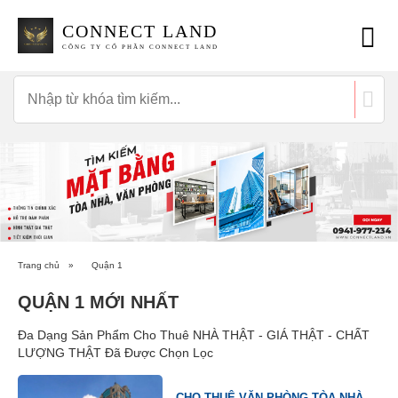
CONNECT LAND
CÔNG TY CỔ PHẦN CONNECT LAND
Trang chủ
»
Quận 1
QUẬN 1 MỚI NHẤT
Đa Dạng Sản Phẩm Cho Thuê NHÀ THẬT - GIÁ THẬT - CHẤT
LƯỢNG THẬT Đã Được Chọn Lọc
CHO THUÊ VĂN PHÒNG TÒA NHÀ