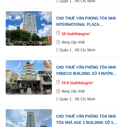
Quận 1 , Hồ Chí Minh
CHO THUÊ VĂN PHÒNG TÒA NHÀ
INTERNATIONAL PLAZA
BUILDING SỐ 343 ĐƯỜNG PHẠM
18 Usd/tháng/m²
NGŨ LÃO, PHƯỜNG PHẠM NGŨ
đang cập nhật
LÃO, QUẬN 1.
Quận 1 , Hồ Chí Minh
CHO THUÊ VĂN PHÒNG TÒA NHÀ
VNDECO BUILDING SỐ 4 ĐƯỜNG
PHAN KẾ BÍNH, PHƯỜNG ĐA
19.8 Usd/tháng/m²
KAO, QUẬN 1.
đang cập nhật
Quận 1 , Hồ Chí Minh
CHO THUÊ VĂN PHÒNG TÒA NHÀ
TÒA NHÀ AGE 2 BUILDING SỐ 55