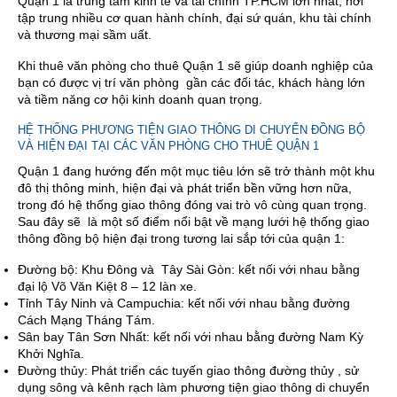
Quận 1 là trung tâm kinh tế và tài chính TP.HCM lớn nhất, nơi
tập trung nhiều cơ quan hành chính, đại sứ quán, khu tài chính
và thương mại sầm uất.
Khi thuê văn phòng cho thuê Quận 1 sẽ giúp doanh nghiệp của
bạn có được vị trí văn phòng gần các đối tác, khách hàng lớn
và tiềm năng cơ hội kinh doanh quan trọng.
HỆ THỐNG PHƯƠNG TIỆN GIAO THÔNG DI CHUYỂN ĐỒNG BỘ
VÀ HIỆN ĐẠI TẠI CÁC VĂN PHÒNG CHO THUÊ QUẬN 1
Quận 1 đang hướng đến một mục tiêu lớn sẽ trở thành một khu
đô thị thông minh, hiện đại và phát triển bền vững hơn nữa,
trong đó hệ thống giao thông đóng vai trò vô cùng quan trọng.
Sau đây sẽ là một số điểm nổi bật về mạng lưới hệ thống giao
thông đồng bộ hiện đại trong tương lai sắp tới của quận 1:
Đường bộ: Khu Đông và Tây Sài Gòn: kết nối với nhau bằng
đại lộ Võ Văn Kiệt 8 – 12 làn xe.
Tỉnh Tây Ninh và Campuchia: kết nối với nhau bằng đường
Cách Mạng Tháng Tám.
Sân bay Tân Sơn Nhất: kết nối với nhau bằng đường Nam Kỳ
Khởi Nghĩa.
Đường thủy: Phát triển các tuyến giao thông đường thủy , sử
dụng sông và kênh rạch làm phương tiện giao thông di chuyển