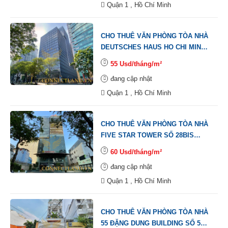
Quận 1 , Hồ Chí Minh
CHO THUÊ VĂN PHÒNG TÒA NHÀ
DEUTSCHES HAUS HO CHI MINH
CITY SỐ 33 ĐƯỜNG LÊ DUẨN,
55 Usd/tháng/m²
PHƯỜNG BẾN NGHÉ, QUẬN 1.
đang cập nhật
Quận 1 , Hồ Chí Minh
CHO THUÊ VĂN PHÒNG TÒA NHÀ
FIVE STAR TOWER SỐ 28BIS
ĐƯỜNG MẠC ĐĨNH CHI, PHƯỜNG
60 Usd/tháng/m²
ĐA KAO, QUẬN 1.
đang cập nhật
Quận 1 , Hồ Chí Minh
CHO THUÊ VĂN PHÒNG TÒA NHÀ
55 ĐẶNG DUNG BUILDING SỐ 55