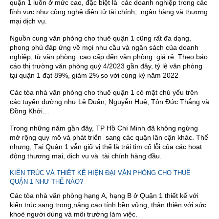
quận 1 luôn ở mức cao, đặc biệt là các doanh nghiệp trong các
lĩnh vực như công nghệ điện tử tài chính, ngân hàng và thương
mại dịch vụ.
Nguồn cung văn phòng cho thuê quận 1 cũng rất đa dạng,
phong phú đáp ứng về mọi nhu cầu và ngân sách của doanh
nghiệp, từ văn phòng cao cấp đến văn phòng giá rẻ. Theo báo
cáo thị trường văn phòng quý 4/2023 gần đây, tỷ lệ văn phòng
tại quận 1 đạt 89%, giảm 2% so với cùng kỳ năm 2022
Các tòa nhà văn phòng cho thuê quận 1 có mặt chủ yếu trên
các tuyến đường như Lê Duẩn, Nguyễn Huệ, Tôn Đức Thắng và
Đồng Khởi…
Trong những năm gần đây, TP Hồ Chí Minh đã không ngừng
mở rộng quy mô và phát triển sang các quận lân cận khác. Thế
nhưng, Tại Quận 1 vẫn giữ vị thế là trái tim cố lỗi của các hoạt
động thương mại, dịch vụ và tài chính hàng đầu.
KIẾN TRÚC VÀ THIẾT KẾ HIỆN ĐẠI VĂN PHÒNG CHO THUÊ
QUẬN 1 NHƯ THẾ NÀO?
Các tòa nhà văn phòng hạng A, hạng B ở Quận 1 thiết kế với
kiến trúc sang trọng,nâng cao tính bền vững, thân thiện với sức
khoẻ người dùng và môi trường làm việc.