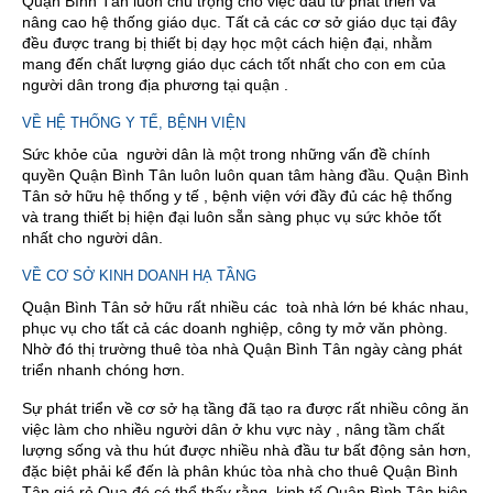
Quận Bình Tân luôn chú trọng cho việc đầu tư phát triển và
nâng cao hệ thống giáo dục. Tất cả các cơ sở giáo dục tại đây
đều được trang bị thiết bị dạy học một cách hiện đại, nhằm
mang đến chất lượng giáo dục cách tốt nhất cho con em của
người dân trong địa phương tại quận .
VỀ HỆ THỐNG Y TẾ, BỆNH VIỆN
Sức khỏe của người dân là một trong những vấn đề chính
quyền Quận Bình Tân luôn luôn quan tâm hàng đầu. Quận Bình
Tân sở hữu hệ thống y tế , bệnh viện với đầy đủ các hệ thống
và trang thiết bị hiện đại luôn sẵn sàng phục vụ sức khỏe tốt
nhất cho người dân.
VỀ CƠ SỞ KINH DOANH HẠ TẦNG
Quận Bình Tân sở hữu rất nhiều các toà nhà lớn bé khác nhau,
phục vụ cho tất cả các doanh nghiệp, công ty mở văn phòng.
Nhờ đó thị trường thuê tòa nhà Quận Bình Tân ngày càng phát
triển nhanh chóng hơn.
Sự phát triển về cơ sở hạ tầng đã tạo ra được rất nhiều công ăn
việc làm cho nhiều người dân ở khu vực này , nâng tầm chất
lượng sống và thu hút được nhiều nhà đầu tư bất động sản hơn,
đặc biệt phải kể đến là phân khúc tòa nhà cho thuê Quận Bình
Tân giá rẻ.Qua đó có thể thấy rằng, kinh tế Quận Bình Tân hiện