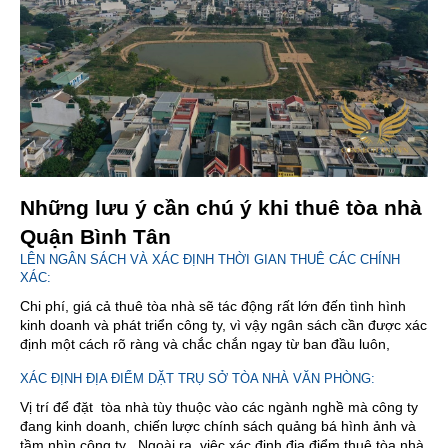
Những lưu ý cần chú ý khi thuê tòa nhà
Quận Bình Tân
LÊN NGÂN SÁCH VÀ XÁC ĐỊNH THỜI GIAN THUÊ CÁC CHÍNH
XÁC:
Chi phí, giá cả thuê tòa nhà sẽ tác động rất lớn đến tình hình
kinh doanh và phát triển công ty, vì vậy ngân sách cần được xác
định một cách rõ ràng và chắc chắn ngay từ ban đầu luôn,
XÁC ĐỊNH ĐỊA ĐIỂM DẶT TRỤ SỞ TÒA NHÀ VĂN PHÒNG:
Vị trí để đặt tòa nhà tùy thuộc vào các ngành nghề mà công ty
đang kinh doanh, chiến lược chính sách quảng bá hình ảnh và
tầm nhìn công ty . Ngoài ra, việc xác định địa điểm thuê tòa nhà