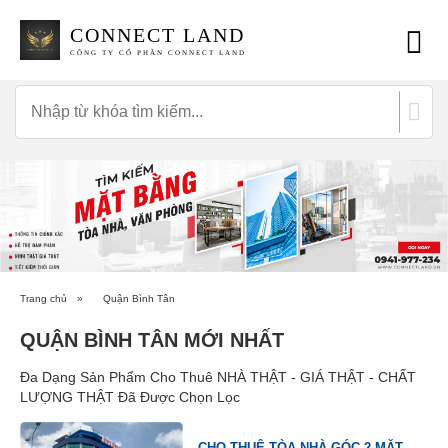
CONNECT LAND
CÔNG TY CỔ PHẦN CONNECT LAND
Trang chủ
»
Quận Bình Tân
QUẬN BÌNH TÂN MỚI NHẤT
Đa Dạng Sản Phẩm Cho Thuê NHÀ THẬT - GIÁ THẬT - CHẤT
LƯỢNG THẬT Đã Được Chọn Lọc
CHO THUÊ TÒA NHÀ GÓC 2 MẶT