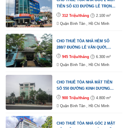
TIỀN SỐ 633 ĐƯỜNG LÊ TRỌNG
TẤN, PHƯỜNG BÌNH HƯNG HÒA,
312 Triệu/tháng
2.100 m²
QUẬN BÌNH TÂN, DT: 10X30M, 1
Quận Bình Tân , Hồ Chí Minh
HẦM, 1 TRỆT, 6 LẦU, ST TM,
DTSD: 2.100M2
CHO THUÊ TÒA NHÀ HẺM SỐ
288/7 ĐUỜNG LÊ VĂN QUỚI,
PHUỜNG BÌNH HƯNG HÒA, QUẬN
945 Triệu/tháng
6.300 m²
BÌNH TÂN, DT: 30X30M, 1 HẦM, 1
Quận Bình Tân , Hồ Chí Minh
TRỆT, 7 LẦU , TM, DTSD: 6.300M2
CHO THUÊ TÒA NHÀ MẶT TIỀN
SỐ 550 ĐƯỜNG KINH DƯƠNG
VƯƠNG, PHƯỜNG AN LẠC, QUẬN
900 Triệu/tháng
4.800 m²
BÌNH TÂN, DT: 20X40M, 1 HẦM, 1
Quận Bình Tân , Hồ Chí Minh
TRỆT, 5 LẦU , TM, DTSD: 4.800M2
CHO THUÊ TÒA NHÀ GÓC 2 MẶT