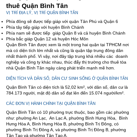
thuê Quận Bình Tân
VỊ TRÍ ĐỊA LÝ, VỊ TRÍ QUẬN BÌNH TÂN
Phía đông sẽ được tiếp giáp với quận Tân Phú và Quận 6
Phía tây tiếp giáp với huyện Bình Chánh
Phía nam sẽ được tiếp giáp Quận 8 và cả huyện Bình Chánh
Phía bắc giáp Quận 12 và huyện Hóc Môn
Quận Bình Tân được xem là một trong hai quận tại TPHCM nơi
mà có diện tích lớn nhất và cũng là quận tập trung đông dân
nhất thành phố. Vì vậy, nơi đây tập trung khá nhiều các doanh
nghiệp và công ty khác nhau, thúc đẩy thị trường cho thuê tòa
nhà Quận Bình Tân ngày càng phát triển mạnh mẽ hơn.
DIỆN TÍCH VÀ DÂN SỐ, DÂN CƯ SINH SỐNG Ở QUẬN BÌNH TÂN
Quận Bình Tân có diện tích là 52,02 km², với dân số, dân cư là
784.173 người, mật độ dân số đạt lên đến 15.074 người/km².
CÁC ĐƠN VỊ HÀNH CHÍNH TẠI QUẬN BÌNH TÂN
Quận Bình Tân có 10 phường trực thuộc, bao gồm các phường
như: phường An Lạc, An Lạc A, phường Bình Hưng Hòa, Bình
Hưng Hòa A, Bình Hưng Hòa B, phường Bình Trị Đông, có
phường Bình Trị Đông A, và phường Bình Trị Đông B, phường
Tân Tạo và phường Tân Tạo A.