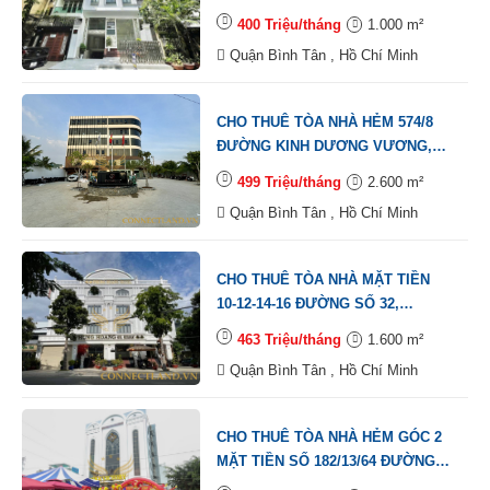
TRỊ ĐÔNG B, QUẬN BÌNH TÂN, DT:
400 Triệu/tháng
1.000 m²
10X25M, 1 TRỆT, 6 LẦU, TM,
Quận Bình Tân , Hồ Chí Minh
DTSD: 1.000M2
CHO THUÊ TÒA NHÀ HẺM 574/8
ĐƯỜNG KINH DƯƠNG VƯƠNG,
PHƯỜNG AN LẠC, QUẬN BÌNH
499 Triệu/tháng
2.600 m²
TÂN, DT: 22X15M, 1 HẦM, 1 TRỆT,
Quận Bình Tân , Hồ Chí Minh
1 LỬNG, 4 LẦU, ST, TM, DTSD:
2.600M2
CHO THUÊ TÒA NHÀ MẶT TIỀN
10-12-14-16 ĐƯỜNG SỐ 32,
PHƯỜNG BÌNH TRỊ ĐÔNG B,
463 Triệu/tháng
1.600 m²
QUẬN BÌNH TÂN, DT: 20X20M, 1
Quận Bình Tân , Hồ Chí Minh
HẦM 1 TRỆT, 3 LẦU, TM, DTSD:
1.600M2
CHO THUÊ TÒA NHÀ HẺM GÓC 2
MẶT TIỀN SỐ 182/13/64 ĐƯỜNG
HỒ VĂN LONG, PHƯỜNG BÌNH