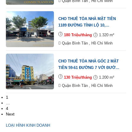
Quận Bình Tân , Hồ Chí Minh
HẦM, 1 TRỆT, 4 LẦU, TM, DTSD:
1.228M2
CHO THUÊ TÒA NHÀ MẶT TIỀN
1189 ĐƯỜNG TỈNH LỘ 10,
PHƯỜNG TÂN TẠO, QUẬN BÌNH
180 Triệu/tháng
1.320 m²
TÂN, DT: 9X22M, 1 TRỆT, 5 LẦU,
Quận Bình Tân , Hồ Chí Minh
TM, DTSD: 1.320M2
CHO THUÊ TÒA NHÀ GÓC 2 MẶT
TIỀN 59-61 ĐƯỜNG 7 VỚI ĐƯỜNG
4, PHƯỜNG AN LẠC, QUẬN BÌNH
130 Triệu/tháng
1.200 m²
TÂN, DT: 12X20M, 1 TRỆT, 4 LẦU,
Quận Bình Tân , Hồ Chí Minh
ST, DTSD: 1.200M2
1
…
4
Next
LOẠI HÌNH KINH DOANH