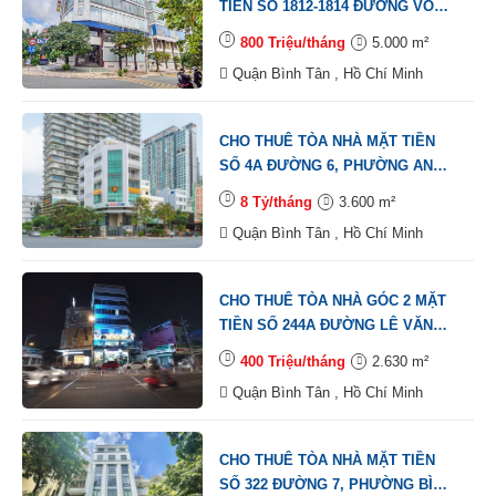
TIỀN SỐ 1812-1814 ĐƯỜNG VÕ
VĂN KIỆT, PHƯỜNG AN LẠC,
800 Triệu/tháng
5.000 m²
BÌNH TÂN, DT: 20X50M, 1 HẦM, 1
Quận Bình Tân , Hồ Chí Minh
TRỆT, 4 LẦU , TM, DTSD: 5.000M2
CHO THUÊ TÒA NHÀ MẶT TIỀN
SỐ 4A ĐƯỜNG 6, PHƯỜNG AN
LẠC A, BÌNH TÂN, DT: 12X50M, 1
8 Tỷ/tháng
3.600 m²
HẦM 1 TRỆT 5 LẦU , TM, DTSD:
Quận Bình Tân , Hồ Chí Minh
3.600M2
CHO THUÊ TÒA NHÀ GÓC 2 MẶT
TIỀN SỐ 244A ĐƯỜNG LÊ VĂN
QUỚI, PHƯỜNG BÌNH TRỊ ĐÔNG,
400 Triệu/tháng
2.630 m²
QUẬN BÌNH TÂN, DT: 15X30M, 1
Quận Bình Tân , Hồ Chí Minh
HẦM , 1 TRỆT, 1 LỬNG, 6 LẦU,
ST, TM, DTSD: 2.639M2
CHO THUÊ TÒA NHÀ MẶT TIỀN
SỐ 322 ĐƯỜNG 7, PHƯỜNG BÌNH