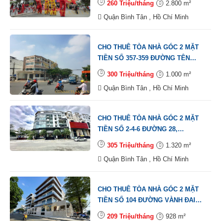
260 Triệu/tháng
2.800 m²
HƯNG HÒA B, QUẬN BÌNH TÂN,
Quận Bình Tân , Hồ Chí Minh
DT: 20X20M, 1 TRỆT, 6 LẦU, TM,
DTSD: 2.800M2
CHO THUÊ TÒA NHÀ GÓC 2 MẶT
TIỀN SỐ 357-359 ĐƯỜNG TÊN
LỬA, PHƯỜNG BÌNH TRỊ ĐÔNG B,
300 Triệu/tháng
1.000 m²
QUẬN BÌNH TÂN, DT: 10X25M, 1
Quận Bình Tân , Hồ Chí Minh
HẦM, 1 TRỆT, 3 LẦU, ST, DTSD:
1.000M2
CHO THUÊ TÒA NHÀ GÓC 2 MẶT
TIỀN SỐ 2-4-6 ĐƯỜNG 28,
PHƯỜNG BÌNH TRỊ ĐÔNG B,
305 Triệu/tháng
1.320 m²
QUẬN BÌNH TÂN, DT: 16.5X20M, 1
Quận Bình Tân , Hồ Chí Minh
TRỆT, 3 LẦU, ST, TM, DTSD:
1.320M2
CHO THUÊ TÒA NHÀ GÓC 2 MẶT
TIỀN SỐ 104 ĐƯỜNG VÀNH ĐAI
TRONG, PHƯỜNG AN LẠC A,
209 Triệu/tháng
928 m²