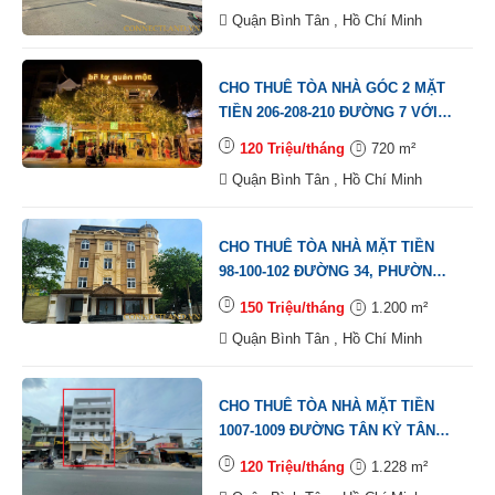
QUẬN BÌNH TÂN, DT: 8X50M, 1
Quận Bình Tân , Hồ Chí Minh
HẦM, 1 TRỆT, 1 LỬNG, 3 LẦU, TM,
DTSD: 928M2
CHO THUÊ TÒA NHÀ GÓC 2 MẶT
TIỀN 206-208-210 ĐƯỜNG 7 VỚI
ĐƯỜNG 32A, PHƯỜNG BÌNH TRỊ
120 Triệu/tháng
720 m²
ĐÔNG A, QUẬN BÌNH TÂN, DT:
Quận Bình Tân , Hồ Chí Minh
12X20M, 1 TRỆT, 2 LẦU, DTSD:
720M2
CHO THUÊ TÒA NHÀ MẶT TIỀN
98-100-102 ĐƯỜNG 34, PHƯỜNG
BÌNH TRỊ ĐÔNG B, QUẬN BÌNH
150 Triệu/tháng
1.200 m²
TÂN, DT: 15X27M, 1 HẦM, 1 TRỆT,
Quận Bình Tân , Hồ Chí Minh
4 LẦU, TM, DTSD: 1.200M2
CHO THUÊ TÒA NHÀ MẶT TIỀN
1007-1009 ĐƯỜNG TÂN KỲ TÂN
QUÝ, PHƯỜNG BÌNH HƯNG HÒA
120 Triệu/tháng
1.228 m²
A, QUẬN BÌNH TÂN, DT: 9X22M, 1