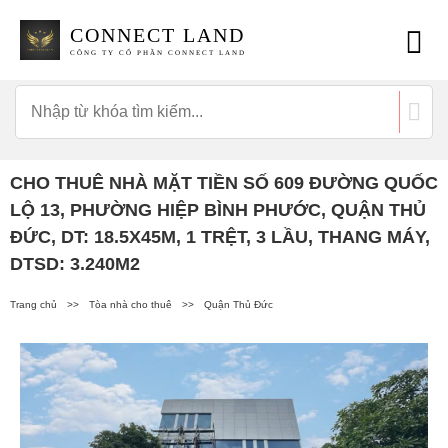
CONNECT LAND
CÔNG TY CỔ PHẦN CONNECT LAND
CHO THUÊ NHÀ MẶT TIỀN SỐ 609 ĐƯỜNG QUỐC
LỘ 13, PHƯỜNG HIỆP BÌNH PHƯỚC, QUẬN THỦ
ĐỨC, DT: 18.5X45M, 1 TRỆT, 3 LẦU, THANG MÁY,
DTSD: 3.240M2
Trang chủ
>>
Tòa nhà cho thuê
>>
Quận Thủ Đức