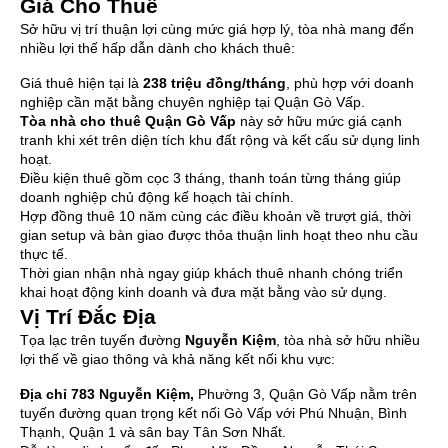
Giá Cho Thuê
Sở hữu vị trí thuận lợi cùng mức giá hợp lý, tòa nhà mang đến
nhiều lợi thế hấp dẫn dành cho khách thuê:
Giá thuê hiện tại là
238 triệu đồng/tháng
, phù hợp với doanh
nghiệp cần mặt bằng chuyên nghiệp tại Quận Gò Vấp.
Tòa nhà cho thuê Quận Gò Vấp
này sở hữu mức giá cạnh
tranh khi xét trên diện tích khu đất rộng và kết cấu sử dụng linh
hoạt.
Điều kiện thuê gồm cọc 3 tháng, thanh toán từng tháng giúp
doanh nghiệp chủ động kế hoạch tài chính.
Hợp đồng thuê 10 năm cùng các điều khoản về trượt giá, thời
gian setup và bàn giao được thỏa thuận linh hoạt theo nhu cầu
thực tế.
Thời gian nhận nhà ngay giúp khách thuê nhanh chóng triển
khai hoạt động kinh doanh và đưa mặt bằng vào sử dụng.
Vị Trí Đắc Địa
Tọa lạc trên tuyến đường
Nguyễn Kiệm
, tòa nhà sở hữu nhiều
lợi thế về giao thông và khả năng kết nối khu vực:
Địa chỉ
783 Nguyễn Kiệm
,
Phường 3, Quận Gò Vấp nằm trên
tuyến đường quan trọng kết nối Gò Vấp với Phú Nhuận, Bình
Thạnh, Quận 1 và sân bay Tân Sơn Nhất.