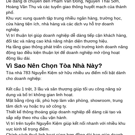
Dễ dàng di chuyển đến Phạm Văn Đồng, Nguyễn Thái Sơn,
Hoàng Văn Thụ và các tuyến giao thông huyết mạch của thành
phố.
Khu vực xung quanh tập trung nhiều ngân hàng, trường học,
cửa hàng tiện ích, nhà hàng và các dịch vụ hỗ trợ doanh
nghiệp.
Vị trí thuận lợi giúp doanh nghiệp dễ dàng tiếp cận khách hàng,
đối tác và nâng cao khả năng nhận diện thương hiệu.
Hạ tầng giao thông phát triển cùng môi trường kinh doanh năng
động tạo điều kiện thuận lợi để doanh nghiệp mở rộng hoạt
động lâu dài.
Vì Sao Nên Chọn Tòa Nhà Này?
Tòa nhà 783 Nguyễn Kiệm sở hữu nhiều ưu điểm nổi bật dành
cho doanh nghiệp:
Kết cấu 1 trệt, 3 lầu và sân thượng giúp tối ưu công năng sử
dụng và bố trí không gian linh hoạt.
Mặt bằng rộng rãi, phù hợp làm văn phòng, showroom, trung
tâm dịch vụ hoặc trụ sở công ty.
Thiết kế thông thoáng giúp doanh nghiệp dễ dàng cải tạo và
sắp xếp theo nhu cầu vận hành.
Vị trí trên tuyến Nguyễn Kiệm giúp kết nối nhanh với nhiều khu
vực kinh tế trọng điểm.
Chính sách thuê linh hoạt cùng hợp đồng dài hạn giúp doanh