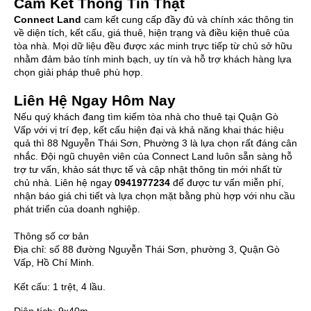
Cam Kết Thông Tin Thật
Connect Land
cam kết cung cấp đầy đủ và chính xác thông tin
về diện tích, kết cấu, giá thuê, hiện trạng và điều kiện thuê của
tòa nhà. Mọi dữ liệu đều được xác minh trực tiếp từ chủ sở hữu
nhằm đảm bảo tính minh bạch, uy tín và hỗ trợ khách hàng lựa
chọn giải pháp thuê phù hợp.
Liên Hệ Ngay Hôm Nay
Nếu quý khách đang tìm kiếm tòa nhà cho thuê tại Quận Gò
Vấp với vị trí đẹp, kết cấu hiện đại và khả năng khai thác hiệu
quả thì 88 Nguyễn Thái Sơn, Phường 3 là lựa chọn rất đáng cân
nhắc. Đội ngũ chuyên viên của Connect Land luôn sẵn sàng hỗ
trợ tư vấn, khảo sát thực tế và cập nhật thông tin mới nhất từ
chủ nhà. Liên hệ ngay
0941977234
để được tư vấn miễn phí,
nhận báo giá chi tiết và lựa chọn mặt bằng phù hợp với nhu cầu
phát triển của doanh nghiệp.
Thông số cơ bản
Địa chỉ:
số 88 đường Nguyễn Thái Sơn, phường 3, Quận Gò
Vấp, Hồ Chí Minh.
Kết cấu:
1 trệt, 4 lầu.