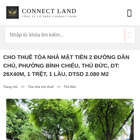
CONNECT LAND
CÔNG TY CỔ PHẦN CONNECT LAND
CHO THUÊ TÒA NHÀ MẶT TIỀN 2 ĐƯỜNG DÂN
CHỦ, PHƯỜNG BÌNH CHIỂU, THỦ ĐỨC, DT:
26X40M, 1 TRỆT, 1 LẦU, DTSD 2.080 M2
Trang chủ
>>
Tòa nhà cho thuê
>>
Thủ Đức