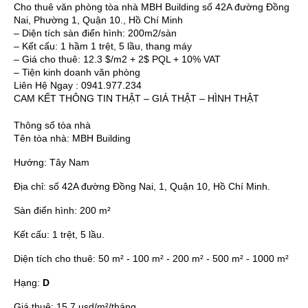
Cho thuê văn phòng tòa nhà MBH Building số 42A đường Đồng
Nai, Phường 1, Quận 10., Hồ Chí Minh
– Diện tích sàn điển hình: 200m2/sàn
– Kết cấu: 1 hầm 1 trệt, 5 lầu, thang máy
– Giá cho thuê: 12.3 $/m2 + 2$ PQL + 10% VAT
– Tiện kinh doanh văn phòng
Liên Hệ Ngay : 0941.977.234
CAM KẾT THÔNG TIN THẬT – GIÁ THẬT – HÌNH THẬT
Thông số tòa nhà
Tên tòa nhà:
MBH Building
Hướng:
Tây Nam
Địa chỉ:
số 42A đường Đồng Nai, 1, Quận 10, Hồ Chí Minh.
Sàn điển hình:
200 m²
Kết cấu:
1 trệt, 5 lầu.
Diện tích cho thuê:
50 m² - 100 m² - 200 m² - 500 m² - 1000 m²
Hạng:
D
Giá thuê:
15.7 usd/m²/tháng