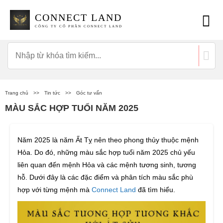
CONNECT LAND
CÔNG TY CỔ PHẦN CONNECT LAND
Trang chủ
>>
Tin tức
>>
Góc tư vấn
MÀU SẮC HỢP TUỔI NĂM 2025
Năm 2025 là năm Ất Tỵ nên theo phong thủy thuộc mệnh
Hỏa. Do đó, những màu sắc hợp tuổi năm 2025 chủ yếu
liên quan đến mệnh Hỏa và các mệnh tương sinh, tương
hỗ. Dưới đây là các đặc điểm và phân tích màu sắc phù
hợp với từng mệnh mà
Connect Land
đã tìm hiểu.