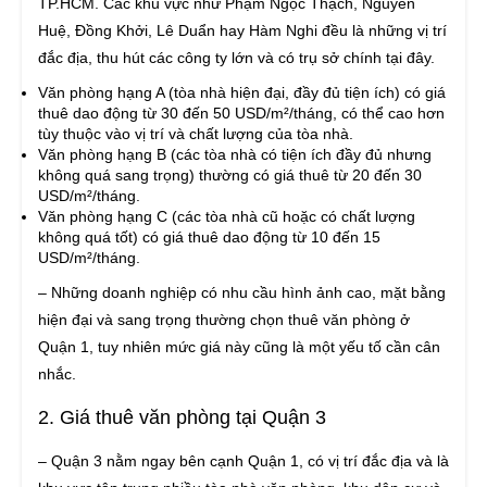
TP.HCM. Các khu vực như Phạm Ngọc Thạch, Nguyễn
Huệ, Đồng Khởi, Lê Duẩn hay Hàm Nghi đều là những vị trí
đắc địa, thu hút các công ty lớn và có trụ sở chính tại đây.
Văn phòng hạng A (tòa nhà hiện đại, đầy đủ tiện ích) có giá
thuê dao động từ 30 đến 50 USD/m²/tháng, có thể cao hơn
tùy thuộc vào vị trí và chất lượng của tòa nhà.
Văn phòng hạng B (các tòa nhà có tiện ích đầy đủ nhưng
không quá sang trọng) thường có giá thuê từ 20 đến 30
USD/m²/tháng.
Văn phòng hạng C (các tòa nhà cũ hoặc có chất lượng
không quá tốt) có giá thuê dao động từ 10 đến 15
USD/m²/tháng.
– Những doanh nghiệp có nhu cầu hình ảnh cao, mặt bằng
hiện đại và sang trọng thường chọn thuê văn phòng ở
Quận 1, tuy nhiên mức giá này cũng là một yếu tố cần cân
nhắc.
2. Giá thuê văn phòng tại Quận 3
– Quận 3 nằm ngay bên cạnh Quận 1, có vị trí đắc địa và là