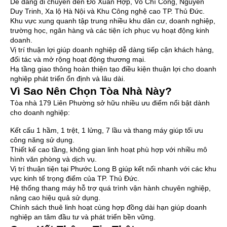
Dễ dàng di chuyển đến Đỗ Xuân Hợp, Võ Chí Công, Nguyễn
Duy Trinh, Xa lộ Hà Nội và Khu Công nghệ cao TP. Thủ Đức.
Khu vực xung quanh tập trung nhiều khu dân cư, doanh nghiệp,
trường học, ngân hàng và các tiện ích phục vụ hoạt động kinh
doanh.
Vị trí thuận lợi giúp doanh nghiệp dễ dàng tiếp cận khách hàng,
đối tác và mở rộng hoạt động thương mại.
Hạ tầng giao thông hoàn thiện tạo điều kiện thuận lợi cho doanh
nghiệp phát triển ổn định và lâu dài.
Vì Sao Nên Chọn Tòa Nhà Này?
Tòa nhà 179 Liên Phường sở hữu nhiều ưu điểm nổi bật dành
cho doanh nghiệp:
Kết cấu 1 hầm, 1 trệt, 1 lửng, 7 lầu và thang máy giúp tối ưu
công năng sử dụng.
Thiết kế cao tầng, không gian linh hoạt phù hợp với nhiều mô
hình văn phòng và dịch vụ.
Vị trí thuận tiện tại Phước Long B giúp kết nối nhanh với các khu
vực kinh tế trọng điểm của TP. Thủ Đức.
Hệ thống thang máy hỗ trợ quá trình vận hành chuyên nghiệp,
nâng cao hiệu quả sử dụng.
Chính sách thuê linh hoạt cùng hợp đồng dài hạn giúp doanh
nghiệp an tâm đầu tư và phát triển bền vững.