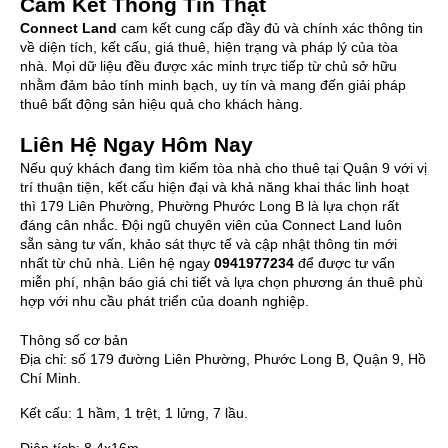
Cam Kết Thông Tin Thật
Connect Land
cam kết cung cấp đầy đủ và chính xác thông tin
về diện tích, kết cấu, giá thuê, hiện trạng và pháp lý của tòa
nhà. Mọi dữ liệu đều được xác minh trực tiếp từ chủ sở hữu
nhằm đảm bảo tính minh bạch, uy tín và mang đến giải pháp
thuê bất động sản hiệu quả cho khách hàng.
Liên Hệ Ngay Hôm Nay
Nếu quý khách đang tìm kiếm tòa nhà cho thuê tại Quận 9 với vị
trí thuận tiện, kết cấu hiện đại và khả năng khai thác linh hoạt
thì 179 Liên Phường, Phường Phước Long B là lựa chọn rất
đáng cân nhắc. Đội ngũ chuyên viên của Connect Land luôn
sẵn sàng tư vấn, khảo sát thực tế và cập nhật thông tin mới
nhất từ chủ nhà. Liên hệ ngay
0941977234
để được tư vấn
miễn phí, nhận báo giá chi tiết và lựa chọn phương án thuê phù
hợp với nhu cầu phát triển của doanh nghiệp.
Thông số cơ bản
Địa chỉ:
số 179 đường Liên Phường, Phước Long B, Quận 9, Hồ
Chí Minh.
Kết cấu:
1 hầm, 1 trệt, 1 lửng, 7 lầu.