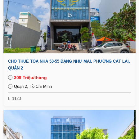
CHO THUÊ TÒA NHÀ 53-55 ĐẶNG NHƯ MAI, PHƯỜNG CÁT LÁI,
QUẬN 2
309 Triệu/tháng
Quận 2, Hồ Chí Minh
1123