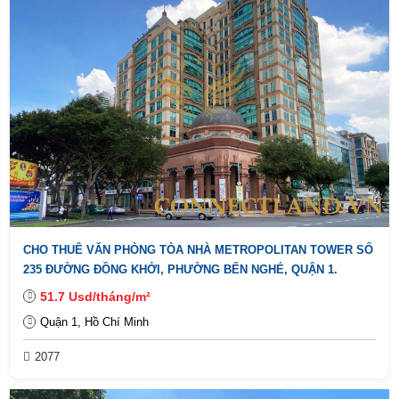
CHO THUÊ VĂN PHÒNG TÒA NHÀ METROPOLITAN TOWER SỐ
235 ĐƯỜNG ĐỒNG KHỞI, PHƯỜNG BẾN NGHÉ, QUẬN 1.
51.7 Usd/tháng/m²
Quận 1, Hồ Chí Minh
2077