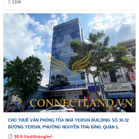
2104
CHO THUÊ VĂN PHÒNG TÒA NHÀ YERSIN BUILDING SỐ 30-32
ĐƯỜNG YERSIN, PHƯỜNG NGUYỄN THÁI BÌNH, QUẬN 1.
30.8 Usd/tháng/m²