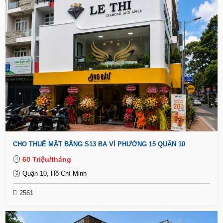
CHO THUÊ MẶT BẰNG S13 BA VÌ PHƯỜNG 15 QUẬN 10
60 Triệu/tháng
Quận 10, Hồ Chí Minh
2561