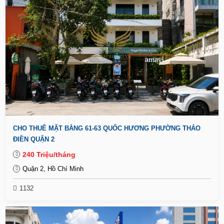
CHO THUÊ MẶT BẰNG 61-63 QUỐC HƯƠNG PHƯỜNG THẢO
ĐIỀN QUẬN 2
240 Triệu/tháng
Quận 2, Hồ Chí Minh
1132