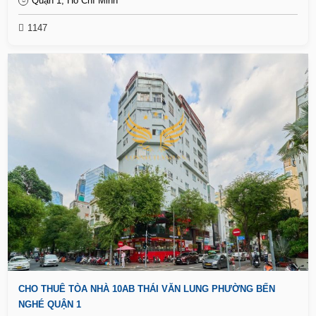
Quận 1, Hồ Chí Minh
1147
CHO THUÊ TÒA NHÀ 10AB THÁI VĂN LUNG PHƯỜNG BẾN
NGHÉ QUẬN 1