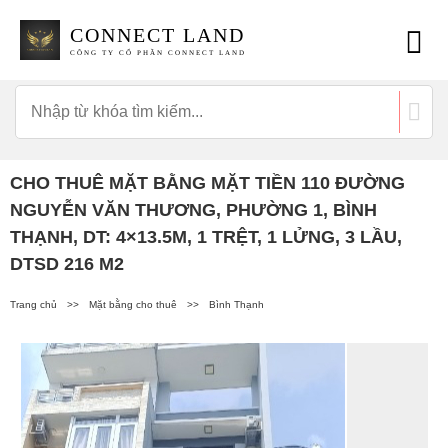
CONNECT LAND
CÔNG TY CỔ PHẦN CONNECT LAND
CHO THUÊ MẶT BẰNG MẶT TIỀN 110 ĐƯỜNG
NGUYỄN VĂN THƯƠNG, PHƯỜNG 1, BÌNH
THẠNH, DT: 4×13.5M, 1 TRỆT, 1 LỬNG, 3 LẦU,
DTSD 216 M2
Trang chủ
>>
Mặt bằng cho thuê
>>
Bình Thạnh