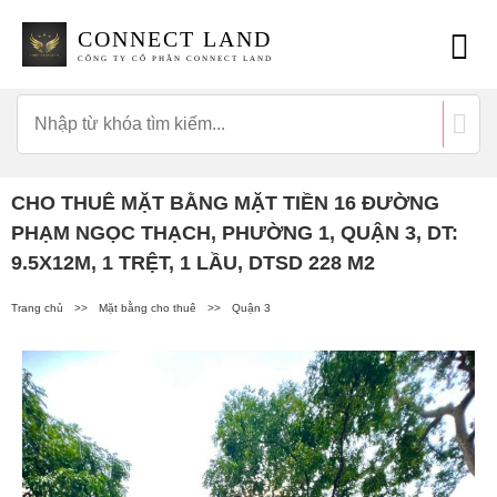
CONNECT LAND
CÔNG TY CỔ PHẦN CONNECT LAND
CHO THUÊ MẶT BẰNG MẶT TIỀN 16 ĐƯỜNG
PHẠM NGỌC THẠCH, PHƯỜNG 1, QUẬN 3, DT:
9.5X12M, 1 TRỆT, 1 LẦU, DTSD 228 M2
Trang chủ
>>
Mặt bằng cho thuê
>>
Quận 3