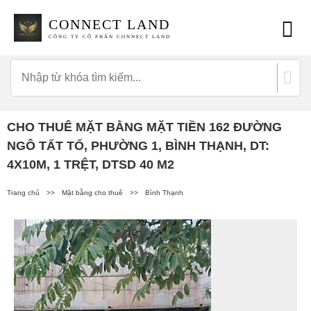
CONNECT LAND
CÔNG TY CỔ PHẦN CONNECT LAND
CHO THUÊ MẶT BẰNG MẶT TIỀN 162 ĐƯỜNG
NGÔ TẤT TỐ, PHƯỜNG 1, BÌNH THẠNH, DT:
4X10M, 1 TRỆT, DTSD 40 M2
Trang chủ
>>
Mặt bằng cho thuê
>>
Bình Thạnh