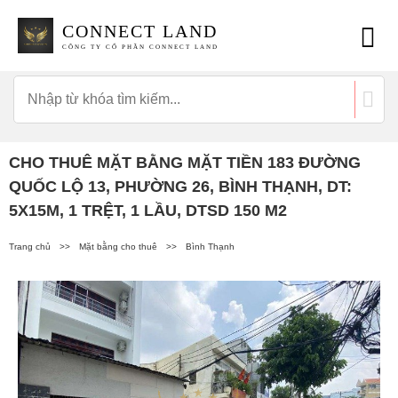
CONNECT LAND
CÔNG TY CỔ PHẦN CONNECT LAND
CHO THUÊ MẶT BẰNG MẶT TIỀN 183 ĐƯỜNG
QUỐC LỘ 13, PHƯỜNG 26, BÌNH THẠNH, DT:
5X15M, 1 TRỆT, 1 LẦU, DTSD 150 M2
Trang chủ
>>
Mặt bằng cho thuê
>>
Bình Thạnh