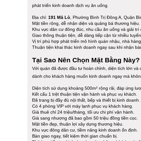
phát triển kinh doanh dịch vụ ăn uống.
Địa chỉ:
191 Mã Lò
, Phường Bình Trị Đông A, Quận Bì
Mặt tiền rộng, dễ nhận diện và quảng bá thương hiệu.
Khu vực dân cư đông đúc, nhu cầu ăn uống và giải trí 
Giao thông thuận tiện, dễ dàng tiếp cận từ nhiều tuyế
Vị trí phù hợp phát triển mô hình quán nhậu, nhà hàng
Thuận tiện khai thác kinh doanh ngay sau khi nhận bà
Tại Sao Nên Chọn Mặt Bằng Này?
Với quán đã được đầu tư hoàn chỉnh, diện tích lớn và
dành cho khách hàng muốn kinh doanh ngay mà không 
Diện tích sử dụng khoảng 500m² rộng rãi, đáp ứng lư
Kết cấu 1 trệt thuận tiện vận hành và phục vụ khách.
Đã trang bị đầy đủ nội thất, bếp và thiết bị kinh doanh.
Có 4 phòng VIP với máy lạnh phục vụ khách hàng.
Giá thuê chỉ 24 triệu/tháng, tối ưu chi phí vận hành.
Giá sang nhượng đã bao gồm 50 triệu đồng tiền cọc.
Mặt tiền đẹp, thuận lợi xây dựng thương hiệu.
Khu vực đông dân cư, tiềm năng kinh doanh ổn định.
Bàn giao ngay, tiết kiệm thời gian chuẩn bị.