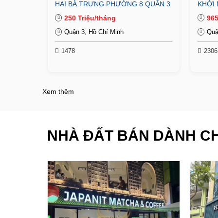
HAI BÀ TRƯNG PHƯỜNG 8 QUẬN 3
KHỞI 
250 Triệu/tháng
965
Quận 3, Hồ Chí Minh
Quậ
1478
2306
Xem thêm
NHÀ ĐẤT BÁN DÀNH C