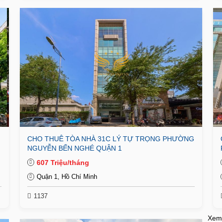
CHO THUÊ TÒA NHÀ 31C LÝ TỰ TRỌNG PHƯỜNG
NGUYỄN BẾN NGHÉ QUẬN 1
607 Triệu/tháng
Quận 1, Hồ Chí Minh
1137
Xem