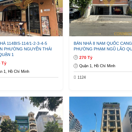
HÀ 114BIS-114/1-2-3-4-5
BÁN NHÀ 8 NAM QUỐC CANG
IN PHƯỜNG NGUYỄN THÁI
PHƯỜNG PHẠM NGŨ LÃO QU
QUẬN 1
270 Tỷ
 Tỷ
Quận 1, Hồ Chí Minh
n 1, Hồ Chí Minh
1124