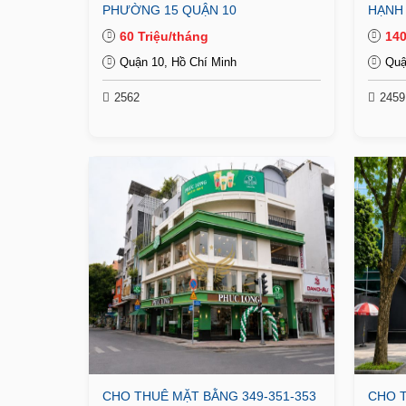
PHƯỜNG 15 QUẬN 10
HẠNH
60 Triệu/tháng
140
Quận 10, Hồ Chí Minh
Quậ
2562
2459
CHO THUÊ MẶT BẰNG 349-351-353
CHO T