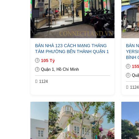
BÁN NHÀ 123 CÁCH MẠNG THÁNG
BÁN N
TÁM PHƯỜNG BẾN THÀNH QUẬN 1
YERS
BÌNH 
105 Tỷ
155
Quận 1, Hồ Chí Minh
Quậ
1124
1124