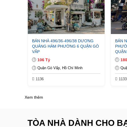
BÁN NHÀ 496/36-496/38 DƯƠNG
BÁN N
QUẢNG HÀM PHƯỜNG 6 QUẬN GÒ
PHƯỜ
VẤP
QUẬN
106 Tỷ
180
Quận Gò Vấp, Hồ Chí Minh
Quậ
1136
1133
Xem thêm
TÒA NHÀ DÀNH CHO B