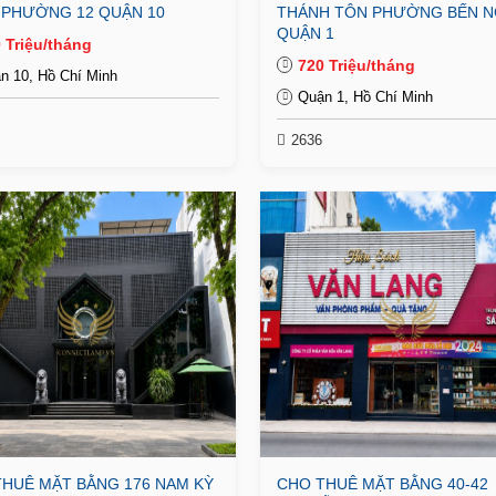
 PHƯỜNG 12 QUẬN 10
THÁNH TÔN PHƯỜNG BẾN 
QUẬN 1
 Triệu/tháng
720 Triệu/tháng
n 10, Hồ Chí Minh
Quận 1, Hồ Chí Minh
2636
HUÊ MẶT BẰNG 176 NAM KỲ
CHO THUÊ MẶT BẰNG 40-42