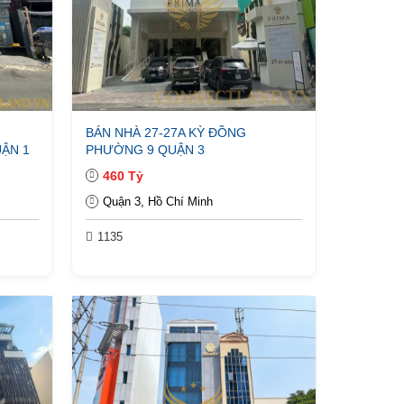
BÁN NHÀ 27-27A KỲ ĐỒNG
ẬN 1
PHƯỜNG 9 QUẬN 3
460 Tỷ
Quận 3, Hồ Chí Minh
1135