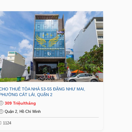
CHO THUÊ TÒA NHÀ 53-55 ĐẶNG NHƯ MAI,
PHƯỜNG CÁT LÁI, QUẬN 2
309 Triệu/tháng
Quận 2, Hồ Chí Minh
1124