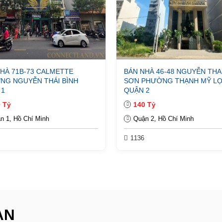
HÀ 71B-73 CALMETTE
BÁN NHÀ 46-48 NGUYỄN TH
NG NGUYỄN THÁI BÌNH
SƠN PHƯỜNG THẠNH MỸ LỢ
 1
QUẬN 2
 Tỷ
140 Tỷ
n 1, Hồ Chí Minh
Quận 2, Hồ Chí Minh
1136
ẠN