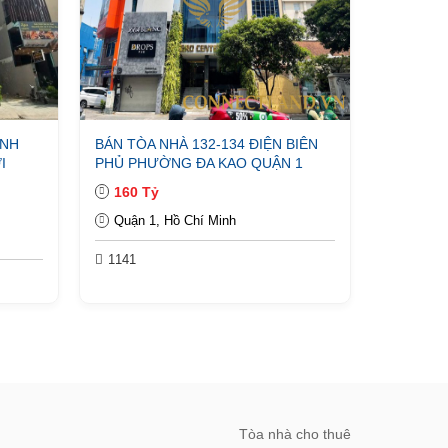
ANH
BÁN TÒA NHÀ 132-134 ĐIỆN BIÊN
I
PHỦ PHƯỜNG ĐA KAO QUẬN 1
160 Tỷ
Quận 1, Hồ Chí Minh
1141
Tòa nhà cho thuê