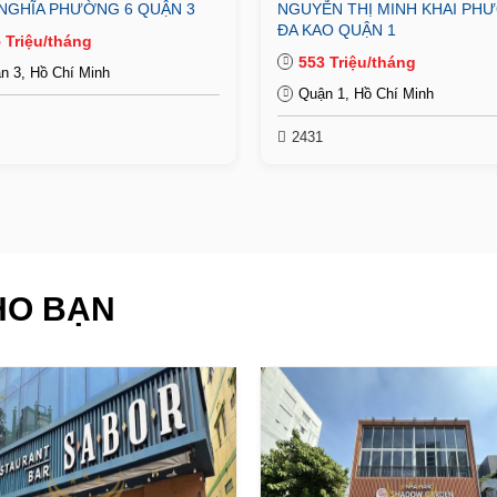
NGHĨA PHƯỜNG 6 QUẬN 3
NGUYỄN THỊ MINH KHAI PH
ĐA KAO QUẬN 1
 Triệu/tháng
553 Triệu/tháng
n 3, Hồ Chí Minh
Quận 1, Hồ Chí Minh
2431
HO BẠN