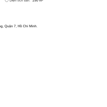
Diện tích sàn:
250 m²
g, Quận 7, Hồ Chí Minh.