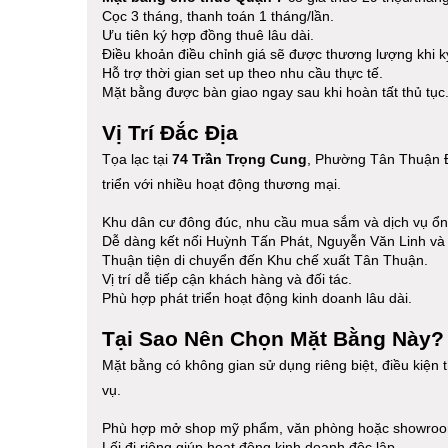
Cọc 3 tháng, thanh toán 1 tháng/lần.
Ưu tiên ký hợp đồng thuê lâu dài.
Điều khoản điều chỉnh giá sẽ được thương lượng khi 
Hỗ trợ thời gian set up theo nhu cầu thực tế.
Mặt bằng được bàn giao ngay sau khi hoàn tất thủ tục
Vị Trí Đắc Địa
Tọa lạc tại
74 Trần Trọng Cung
, Phường Tân Thuận Đ
triển với nhiều hoạt động thương mại.
Khu dân cư đông đúc, nhu cầu mua sắm và dịch vụ ổn
Dễ dàng kết nối Huỳnh Tấn Phát, Nguyễn Văn Linh v
Thuận tiện di chuyển đến Khu chế xuất Tân Thuận.
Vị trí dễ tiếp cận khách hàng và đối tác.
Phù hợp phát triển hoạt động kinh doanh lâu dài.
Tại Sao Nên Chọn Mặt Bằng Này?
Mặt bằng có không gian sử dụng riêng biệt, điều kiện 
vụ.
Phù hợp mở shop mỹ phẩm, văn phòng hoặc showro
Lối đi riêng giúp hoạt động kinh doanh độc lập.