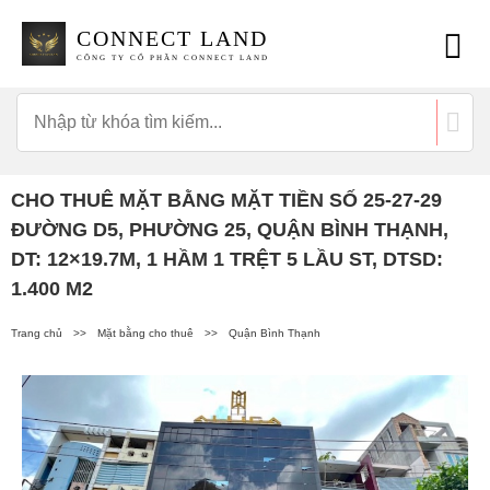
CONNECT LAND
CÔNG TY CỔ PHẦN CONNECT LAND
CHO THUÊ MẶT BẰNG MẶT TIỀN SỐ 25-27-29
ĐƯỜNG D5, PHƯỜNG 25, QUẬN BÌNH THẠNH,
DT: 12×19.7M, 1 HẦM 1 TRỆT 5 LẦU ST, DTSD:
1.400 M2
Trang chủ
>>
Mặt bằng cho thuê
>>
Quận Bình Thạnh