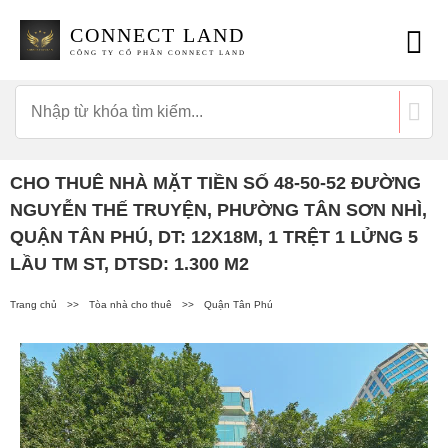
CONNECT LAND
CÔNG TY CỔ PHẦN CONNECT LAND
CHO THUÊ NHÀ MẶT TIỀN SỐ 48-50-52 ĐƯỜNG
NGUYỄN THẾ TRUYỆN, PHƯỜNG TÂN SƠN NHÌ,
QUẬN TÂN PHÚ, DT: 12X18M, 1 TRỆT 1 LỬNG 5
LẦU TM ST, DTSD: 1.300 M2
Trang chủ
>>
Tòa nhà cho thuê
>>
Quận Tân Phú