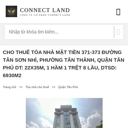
CONNECT LAND
CÔNG TY CỔ PHẦN CONNECT LAND
CHO THUÊ TÒA NHÀ MẶT TIỀN 371-373 ĐƯỜNG
TÂN SƠN NHÌ, PHƯỜNG TÂN THÀNH, QUẬN TÂN
PHÚ DT: 22X35M, 1 HẦM 1 TRỆT 8 LẦU, DTSD:
6930M2
Trang chủ
>>
Tòa nhà cho thuê
>>
Quận Tân Phú