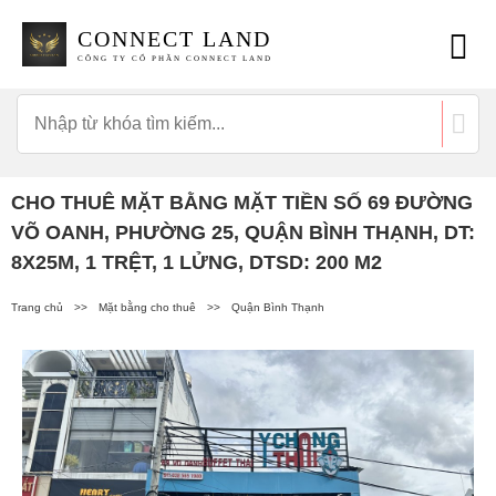
CONNECT LAND
CÔNG TY CỔ PHẦN CONNECT LAND
CHO THUÊ MẶT BẰNG MẶT TIỀN SỐ 69 ĐƯỜNG
VÕ OANH, PHƯỜNG 25, QUẬN BÌNH THẠNH, DT:
8X25M, 1 TRỆT, 1 LỬNG, DTSD: 200 M2
Trang chủ
>>
Mặt bằng cho thuê
>>
Quận Bình Thạnh