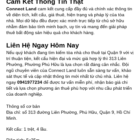
Cam Kết Thông Tin Thật
Connect Land
cam kết cung cấp đầy đủ và chính xác thông tin
về diện tích, kết cấu, giá thuê, hiện trạng và pháp lý của tòa
nhà. Mọi dữ liệu đều được xác minh trực tiếp từ chủ sở hữu
nhằm đảm bảo tính minh bạch, uy tín và mang đến giải pháp
thuê bất động sản hiệu quả cho khách hàng.
Liên Hệ Ngay Hôm Nay
Nếu quý khách đang tìm kiếm tòa nhà cho thuê tại Quận 9 với vị
trí thuận tiện, kết cấu hiện đại và mức giá hợp lý thì 313 Liên
Phường, Phường Phú Hữu là lựa chọn rất đáng cân nhắc. Đội
ngũ chuyên viên của Connect Land luôn sẵn sàng tư vấn, khảo
sát thực tế và cập nhật thông tin mới nhất từ chủ nhà. Liên hệ
ngay
0941977234
để được tư vấn miễn phí, nhận báo giá chi
tiết và lựa chọn phương án thuê phù hợp với nhu cầu phát triển
của doanh nghiệp.
Thông số cơ bản
Địa chỉ:
số 313 đường Liên Phường, Phú Hữu, Quận 9, Hồ Chí
Minh.
Kết cấu:
1 trệt, 4 lầu.