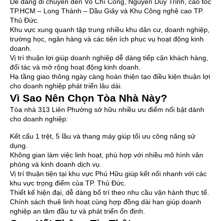
Dễ dàng di chuyển đến Võ Chí Công, Nguyễn Duy Trinh, cao tốc
TP.HCM – Long Thành – Dầu Giây và Khu Công nghệ cao TP.
Thủ Đức.
Khu vực xung quanh tập trung nhiều khu dân cư, doanh nghiệp,
trường học, ngân hàng và các tiện ích phục vụ hoạt động kinh
doanh.
Vị trí thuận lợi giúp doanh nghiệp dễ dàng tiếp cận khách hàng,
đối tác và mở rộng hoạt động kinh doanh.
Hạ tầng giao thông ngày càng hoàn thiện tạo điều kiện thuận lợi
cho doanh nghiệp phát triển lâu dài.
Vì Sao Nên Chọn Tòa Nhà Này?
Tòa nhà 313 Liên Phường sở hữu nhiều ưu điểm nổi bật dành
cho doanh nghiệp:
Kết cấu 1 trệt, 5 lầu và thang máy giúp tối ưu công năng sử
dụng.
Không gian làm việc linh hoạt, phù hợp với nhiều mô hình văn
phòng và kinh doanh dịch vụ.
Vị trí thuận tiện tại khu vực Phú Hữu giúp kết nối nhanh với các
khu vực trọng điểm của TP. Thủ Đức.
Thiết kế hiện đại, dễ dàng bố trí theo nhu cầu vận hành thực tế.
Chính sách thuê linh hoạt cùng hợp đồng dài hạn giúp doanh
nghiệp an tâm đầu tư và phát triển ổn định.