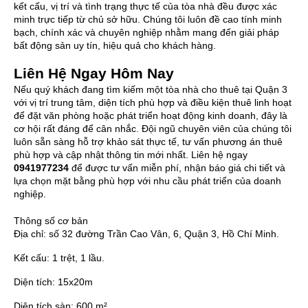
kết cấu, vị trí và tình trạng thực tế của tòa nhà đều được xác
minh trực tiếp từ chủ sở hữu. Chúng tôi luôn đề cao tính minh
bạch, chính xác và chuyên nghiệp nhằm mang đến giải pháp
bất động sản uy tín, hiệu quả cho khách hàng.
Liên Hệ Ngay Hôm Nay
Nếu quý khách đang tìm kiếm một tòa nhà cho thuê tại Quận 3
với vị trí trung tâm, diện tích phù hợp và điều kiện thuê linh hoạt
để đặt văn phòng hoặc phát triển hoạt động kinh doanh, đây là
cơ hội rất đáng để cân nhắc. Đội ngũ chuyên viên của chúng tôi
luôn sẵn sàng hỗ trợ khảo sát thực tế, tư vấn phương án thuê
phù hợp và cập nhật thông tin mới nhất. Liên hệ ngay
0941977234
để được tư vấn miễn phí, nhận báo giá chi tiết và
lựa chọn mặt bằng phù hợp với nhu cầu phát triển của doanh
nghiệp.
Thông số cơ bản
Địa chỉ:
số 32 đường Trần Cao Vân, 6, Quận 3, Hồ Chí Minh.
Kết cấu:
1 trệt, 1 lầu.
Diện tích:
15x20m
Diện tích sàn:
600 m²