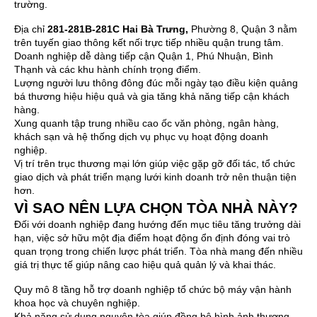
trường.
Địa chỉ
281-281B-281C Hai Bà Trưng
,
Phường 8, Quận 3 nằm
trên tuyến giao thông kết nối trực tiếp nhiều quận trung tâm.
Doanh nghiệp dễ dàng tiếp cận Quận 1, Phú Nhuận, Bình
Thạnh và các khu hành chính trọng điểm.
Lượng người lưu thông đông đúc mỗi ngày tạo điều kiện quảng
bá thương hiệu hiệu quả và gia tăng khả năng tiếp cận khách
hàng.
Xung quanh tập trung nhiều cao ốc văn phòng, ngân hàng,
khách sạn và hệ thống dịch vụ phục vụ hoạt động doanh
nghiệp.
Vị trí trên trục thương mại lớn giúp việc gặp gỡ đối tác, tổ chức
giao dịch và phát triển mạng lưới kinh doanh trở nên thuận tiện
hơn.
VÌ SAO NÊN LỰA CHỌN TÒA NHÀ NÀY?
Đối với doanh nghiệp đang hướng đến mục tiêu tăng trưởng dài
hạn, việc sở hữu một địa điểm hoạt động ổn định đóng vai trò
quan trọng trong chiến lược phát triển. Tòa nhà mang đến nhiều
giá trị thực tế giúp nâng cao hiệu quả quản lý và khai thác.
Quy mô 8 tầng hỗ trợ doanh nghiệp tổ chức bộ máy vận hành
khoa học và chuyên nghiệp.
Khả năng sử dụng nguyên tòa giúp đồng bộ hình ảnh thương