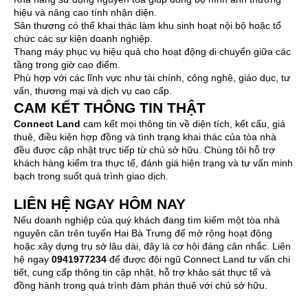
hiệu và nâng cao tính nhận diện.
Sân thượng có thể khai thác làm khu sinh hoạt nội bộ hoặc tổ
chức các sự kiện doanh nghiệp.
Thang máy phục vụ hiệu quả cho hoạt động di chuyển giữa các
tầng trong giờ cao điểm.
Phù hợp với các lĩnh vực như tài chính, công nghệ, giáo dục, tư
vấn, thương mại và dịch vụ cao cấp.
CAM KẾT THÔNG TIN THẬT
Connect Land
cam kết mọi thông tin về diện tích, kết cấu, giá
thuê, điều kiện hợp đồng và tình trạng khai thác của tòa nhà
đều được cập nhật trực tiếp từ chủ sở hữu. Chúng tôi hỗ trợ
khách hàng kiểm tra thực tế, đánh giá hiện trạng và tư vấn minh
bạch trong suốt quá trình giao dịch.
LIÊN HỆ NGAY HÔM NAY
Nếu doanh nghiệp của quý khách đang tìm kiếm một tòa nhà
nguyên căn trên tuyến Hai Bà Trưng để mở rộng hoạt động
hoặc xây dựng trụ sở lâu dài, đây là cơ hội đáng cân nhắc. Liên
hệ ngay
0941977234
để được đội ngũ Connect Land tư vấn chi
tiết, cung cấp thông tin cập nhật, hỗ trợ khảo sát thực tế và
đồng hành trong quá trình đàm phán thuê với chủ sở hữu.