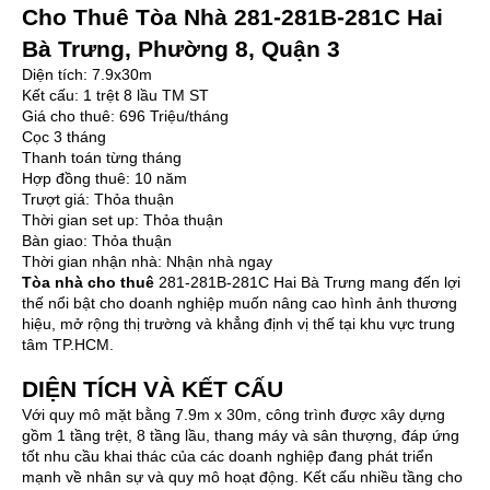
Cho Thuê Tòa Nhà 281-281B-281C Hai
Bà Trưng, Phường 8, Quận 3
Diện tích: 7.9x30m
Kết cấu: 1 trệt 8 lầu TM ST
Giá cho thuê: 696 Triệu/tháng
Cọc 3 tháng
Thanh toán từng tháng
Hợp đồng thuê: 10 năm
Trượt giá: Thỏa thuận
Thời gian set up: Thỏa thuận
Bàn giao: Thỏa thuận
Thời gian nhận nhà: Nhận nhà ngay
Tòa nhà cho thuê
281-281B-281C Hai Bà Trưng mang đến lợi
thế nổi bật cho doanh nghiệp muốn nâng cao hình ảnh thương
hiệu, mở rộng thị trường và khẳng định vị thế tại khu vực trung
tâm TP.HCM.
DIỆN TÍCH VÀ KẾT CẤU
Với quy mô mặt bằng 7.9m x 30m, công trình được xây dựng
gồm 1 tầng trệt, 8 tầng lầu, thang máy và sân thượng, đáp ứng
tốt nhu cầu khai thác của các doanh nghiệp đang phát triển
mạnh về nhân sự và quy mô hoạt động. Kết cấu nhiều tầng cho