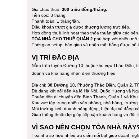
Giá chào thuê:
300 triệu đồng/tháng.
Tiền cọc: 3 tháng.
Thanh toán: 1 tháng/lần.
Điều khoản trượt giá được thương lượng trực tiếp.
Hợp đồng thuê linh hoạt theo thỏa thuận giữa các bên
TÒA NHÀ CHO THUÊ QUẬN 2
phù hợp với nhiều mô 
Thời gian setup, bàn giao và nhận mặt bằng được hỗ tr
VỊ TRÍ ĐẮC ĐỊA
Nằm trên tuyến Đường 10 thuộc khu vực Thảo Điền, tòa
doanh và khả năng nhận diện thương hiệu.
Địa chỉ:
38 Đường 10
,
Phường Thảo Điền, Quận 2, TP
Dễ dàng kết nối đến Xa lộ Hà Nội, Quốc Hương và N
Thuận tiện di chuyển đến Bình Thạnh, Quận 1 và Khu 
Khu vực tập trung nhiều văn phòng, nhà hàng, trường
Môi trường kinh doanh năng động, hiện đại và đẳng c
Giao thông thuận lợi giúp tiếp cận khách hàng và đối 
VÌ SAO NÊN CHỌN TÒA NHÀ NÀY
Tòa nhà sở hữu nhiều ưu điểm nổi bật giúp doanh nghiệp