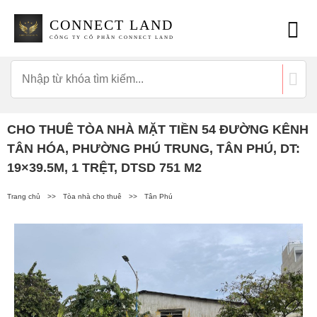
CONNECT LAND
CÔNG TY CỔ PHẦN CONNECT LAND
CHO THUÊ TÒA NHÀ MẶT TIỀN 54 ĐƯỜNG KÊNH
TÂN HÓA, PHƯỜNG PHÚ TRUNG, TÂN PHÚ, DT:
19×39.5M, 1 TRỆT, DTSD 751 M2
Trang chủ
>>
Tòa nhà cho thuê
>>
Tân Phú