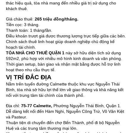
thác hiệu quả, tòa nhà mang đến nhiều giá trị sử dụng cho
khách thuê.
Giá chào thuê:
265 triệu đồng/tháng.
Tiền cọc: 3 tháng.
Thanh toán: 1 tháng/lần.
Điều khoản trượt giá được thương lượng trực tiếp giữa các bên.
Chính sách thuê linh hoạt giúp doanh nghiệp chủ động kế
hoạch tài chính.
TÒA NHÀ CHO THUÊ QUẬN 1
này sở hữu diện tích sử dụng
592m2, phù hợp với nhiều mô hình kinh doanh và văn phòng.
Thời gian setup, bàn giao và nhận mặt bằng được hỗ trợ linh
hoạt theo nhu cầu thực tế.
VỊ TRÍ ĐẮC ĐỊA
Nằm trên tuyến đường Calmette thuộc khu vực Nguyễn Thái
Bình, tòa nhà sở hữu lợi thế lớn về giao thông và khả năng kết
nối với trung tâm tài chính của thành phố.
Địa chỉ:
75-77 Calmette,
Phường Nguyễn Thái Bình, Quận 1.
Dễ dàng kết nối đến Hàm Nghi, Nguyễn Công Trứ, Võ Văn Kiệt
và Pasteur.
Thuận tiện di chuyển đến chợ Bến Thành, phố đi bộ Nguyễn
Huệ và các trung tâm thương mại lớn.