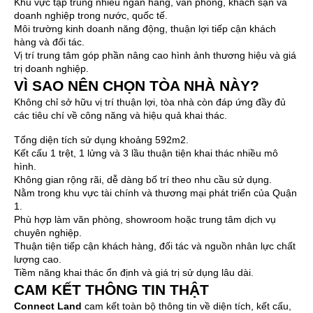
Khu vực tập trung nhiều ngân hàng, văn phòng, khách sạn và
doanh nghiệp trong nước, quốc tế.
Môi trường kinh doanh năng động, thuận lợi tiếp cận khách
hàng và đối tác.
Vị trí trung tâm góp phần nâng cao hình ảnh thương hiệu và giá
trị doanh nghiệp.
VÌ SAO NÊN CHỌN TÒA NHÀ NÀY?
Không chỉ sở hữu vị trí thuận lợi, tòa nhà còn đáp ứng đầy đủ
các tiêu chí về công năng và hiệu quả khai thác.
Tổng diện tích sử dụng khoảng 592m2.
Kết cấu 1 trệt, 1 lửng và 3 lầu thuận tiện khai thác nhiều mô
hình.
Không gian rộng rãi, dễ dàng bố trí theo nhu cầu sử dụng.
Nằm trong khu vực tài chính và thương mại phát triển của Quận
1.
Phù hợp làm văn phòng, showroom hoặc trung tâm dịch vụ
chuyên nghiệp.
Thuận tiện tiếp cận khách hàng, đối tác và nguồn nhân lực chất
lượng cao.
Tiềm năng khai thác ổn định và giá trị sử dụng lâu dài.
CAM KẾT THÔNG TIN THẬT
Connect Land
cam kết toàn bộ thông tin về diện tích, kết cấu,