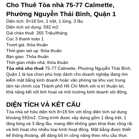
Cho Thuê Tòa nhà 75-77 Calmette,
Phường Nguyễn Thái Bình, Quận 1
Diện tích: 8×18.5m, 1 trệt, 1 lửng, 3 lầu
Diện tích sử dụng: 592 m2
Giá chào thuê: 265 Triệu/tháng
Cọc 3 thanh toán 1
Trượt giá: thỏa thuận
Thời gian set up: thỏa thuận
Bàn giao: Thỏa thuận
Thời gian nhận nhà: thỏa thuận
Tòa nhà cho thuê
75-77 Calmette, Phường Nguyễn Thái Bình,
Quận 1 là lựa chọn phù hợp dành cho doanh nghiệp đang tìm
kiếm mặt bằng kinh doanh hoặc văn phòng tại khu vực trung
tâm tài chính của Thành phố Hồ Chí Minh với vị trí thuận lợi,
khả năng kết nối linh hoạt và môi trường kinh doanh sôi động.
DIỆN TÍCH VÀ KẾT CẤU
Tòa nhà sở hữu diện tích 8×18.5m với tổng diện tích sử dụng
khoảng 592m2. Công trình được xây dựng gồm 1 tầng trệt, 1
tầng lửng và 3 tầng lầu, mang đến không gian khai thác rộng rãi
và linh hoạt cho nhiều loại hình hoạt động. Mặt bằng được thiết
kế thông thoáng, dễ dàng bố trí công năng theo nhu cầu thực