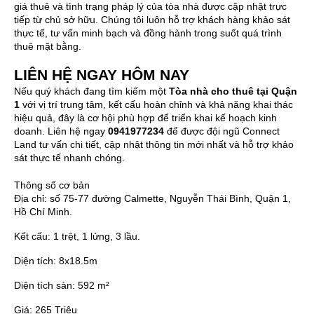
giá thuê và tình trạng pháp lý của tòa nhà được cập nhật trực
tiếp từ chủ sở hữu. Chúng tôi luôn hỗ trợ khách hàng khảo sát
thực tế, tư vấn minh bạch và đồng hành trong suốt quá trình
thuê mặt bằng.
LIÊN HỆ NGAY HÔM NAY
Nếu quý khách đang tìm kiếm một
Tòa nhà cho thuê tại Quận
1
với vị trí trung tâm, kết cấu hoàn chỉnh và khả năng khai thác
hiệu quả, đây là cơ hội phù hợp để triển khai kế hoạch kinh
doanh. Liên hệ ngay
0941977234
để được đội ngũ Connect
Land tư vấn chi tiết, cập nhật thông tin mới nhất và hỗ trợ khảo
sát thực tế nhanh chóng.
Thông số cơ bản
Địa chỉ:
số 75-77 đường Calmette, Nguyễn Thái Bình, Quận 1,
Hồ Chí Minh.
Kết cấu:
1 trệt, 1 lửng, 3 lầu.
Diện tích:
8x18.5m
Diện tích sàn:
592 m²
Giá:
265 Triệu