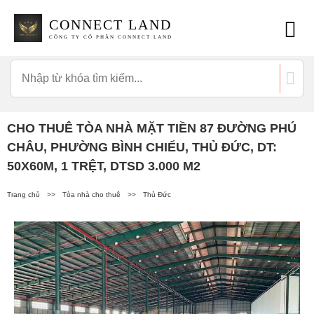
CONNECT LAND
CÔNG TY CỔ PHẦN CONNECT LAND
CHO THUÊ TÒA NHÀ MẶT TIỀN 87 ĐƯỜNG PHÚ
CHÂU, PHƯỜNG BÌNH CHIỂU, THỦ ĐỨC, DT:
50X60M, 1 TRỆT, DTSD 3.000 M2
Trang chủ
>>
Tòa nhà cho thuê
>>
Thủ Đức