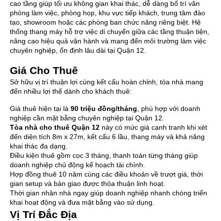
cao tầng giúp tối ưu không gian khai thác, dễ dàng bố trí văn
phòng làm việc, phòng họp, khu vực tiếp khách, trung tâm đào
tạo, showroom hoặc các phòng ban chức năng riêng biệt. Hệ
thống thang máy hỗ trợ việc di chuyển giữa các tầng thuận tiện,
nâng cao hiệu quả vận hành và mang đến môi trường làm việc
chuyên nghiệp, ổn định lâu dài tại Quận 12.
Giá Cho Thuê
Sở hữu vị trí thuận lợi cùng kết cấu hoàn chỉnh, tòa nhà mang
đến nhiều lợi thế dành cho khách thuê:
Giá thuê hiện tại là
90 triệu đồng/tháng
, phù hợp với doanh
nghiệp cần mặt bằng chuyên nghiệp tại Quận 12.
Tòa nhà cho thuê Quận 12
này có mức giá cạnh tranh khi xét
đến diện tích 8m x 27m, kết cấu 6 lầu, thang máy và khả năng
khai thác đa dạng.
Điều kiện thuê gồm cọc 3 tháng, thanh toán từng tháng giúp
doanh nghiệp chủ động kế hoạch tài chính.
Hợp đồng thuê 10 năm cùng các điều khoản về trượt giá, thời
gian setup và bàn giao được thỏa thuận linh hoạt.
Thời gian nhận nhà ngay giúp doanh nghiệp nhanh chóng triển
khai hoạt động và đưa mặt bằng vào sử dụng.
Vị Trí Đắc Địa