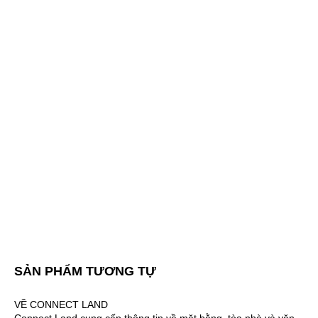
SẢN PHẨM TƯƠNG TỰ
VỀ CONNECT LAND
Connect Land cung cấp thông tin về mặt bằng, tòa nhà và văn