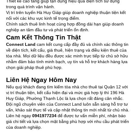
Thiết kế cao tầng giúp tận dụng hiệu quả diện tích sử dụng
trong quá trình vận hành.
Vị trí trên tuyến Hà Huy Giáp giúp doanh nghiệp thuận tiện kết
nối với các khu vực kinh tế trọng điểm.
Chính sách thuê linh hoạt cùng hợp đồng dài hạn giúp doanh
nghiệp an tâm đầu tư và phát triển ổn định.
Cam Kết Thông Tin Thật
Connect Land
cam kết cung cấp đầy đủ và chính xác thông tin
về diện tích, kết cấu, giá thuê, hiện trạng và điều kiện thuê của
tòa nhà. Mọi dữ liệu đều được xác minh trực tiếp từ chủ sở hữu
nhằm đảm bảo tính minh bạch, uy tín và hỗ trợ khách hàng lựa
chọn giải pháp thuê phù hợp.
Liên Hệ Ngay Hôm Nay
Nếu quý khách đang tìm kiếm tòa nhà cho thuê tại Quận 12 với
vị trí thuận tiện, kết cấu hiện đại và mức giá hợp lý thì 196 Hà
Huy Giáp, Phường Thạnh Lộc là lựa chọn rất đáng cân nhắc.
Đội ngũ chuyên viên của Connect Land luôn sẵn sàng hỗ trợ tư
vấn, khảo sát thực tế và cập nhật thông tin mới nhất từ chủ nhà.
Liên hệ ngay
0941977234
để được tư vấn miễn phí, nhận báo
giá chi tiết và lựa chọn mặt bằng phù hợp với nhu cầu phát triển
của doanh nghiệp.