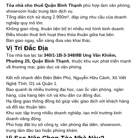
Tòa nhà cho thuê Quận Bình Thạnh
phù hợp làm văn phòng,
showroom hoặc trung tâm dịch vụ.
Tổng diện tích sử dụng 2.900m², đáp ứng nhu cầu của doanh
nghiệp quy mô lớn.
Không gian rộng, thuận tiện bố trí nhiều mô hình kinh doanh.
Điều khoản thuê linh hoạt theo thỏa thuận giữa hai bên.
Bàn giao ngay, sẵn sàng đưa vào khai thác.
Vị Trí Đắc Địa
Tòa nhà tọa lạc tại
340/1-1B-3-348/8B Ung Văn Khiêm,
Phường 25, Quận Bình Thạnh
, thuộc khu vực phát triển mạnh
về thương mại, giáo dục và văn phòng.
Kết nối nhanh đến Điện Biên Phủ, Nguyễn Hữu Cảnh, Xô Viết
Nghệ Tĩnh, D1 và Quận 1.
Bao quanh là nhiều trường đại học, cao ốc văn phòng, ngân
hàng, cửa hàng tiện ích và khu dân cư đông đúc.
Hạ tầng giao thông đồng bộ giúp việc giao dịch với khách hàng
và đối tác thuận tiện.
Khu vực tập trung nhiều doanh nghiệp, tạo môi trường kinh
doanh năng động.
Phù hợp đặt trụ sở công ty, văn phòng đại diện, showroom,
trung tâm đào tạo hoặc phòng khám.
Vì Sao Nên Chọn Tòa Nhà Này?