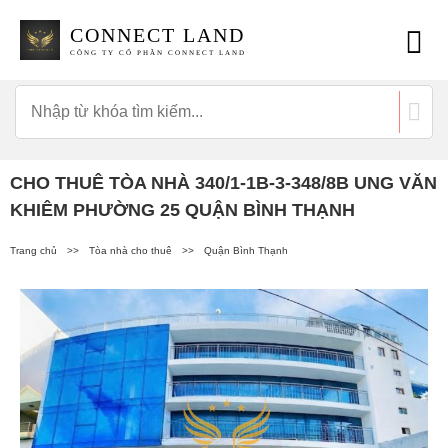
CONNECT LAND
CÔNG TY CỔ PHẦN CONNECT LAND
CHO THUÊ TÒA NHÀ 340/1-1B-3-348/8B UNG VĂN
KHIÊM PHƯỜNG 25 QUẬN BÌNH THẠNH
Trang chủ
>>
Tòa nhà cho thuê
>>
Quận Bình Thạnh