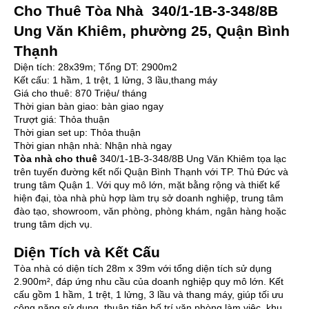
Cho Thuê Tòa Nhà 340/1-1B-3-348/8B
Ung Văn Khiêm, phường 25, Quận Bình
Thạnh
Diện tích: 28x39m; Tổng DT: 2900m2
Kết cấu: 1 hầm, 1 trệt, 1 lửng, 3 lầu,thang máy
Giá cho thuê: 870 Triệu/ tháng
Thời gian bàn giao: bàn giao ngay
Trượt giá: Thỏa thuận
Thời gian set up: Thỏa thuận
Thời gian nhận nhà: Nhận nhà ngay
Tòa nhà cho thuê
340/1-1B-3-348/8B Ung Văn Khiêm tọa lạc
trên tuyến đường kết nối Quận Bình Thạnh với TP. Thủ Đức và
trung tâm Quận 1. Với quy mô lớn, mặt bằng rộng và thiết kế
hiện đại, tòa nhà phù hợp làm trụ sở doanh nghiệp, trung tâm
đào tạo, showroom, văn phòng, phòng khám, ngân hàng hoặc
trung tâm dịch vụ.
Diện Tích và Kết Cấu
Tòa nhà có diện tích 28m x 39m với tổng diện tích sử dụng
2.900m², đáp ứng nhu cầu của doanh nghiệp quy mô lớn. Kết
cấu gồm 1 hầm, 1 trệt, 1 lửng, 3 lầu và thang máy, giúp tối ưu
công năng sử dụng, thuận tiện bố trí văn phòng làm việc, khu