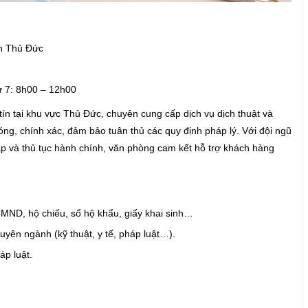
3
ận Thủ Đức
hứ 7: 8h00 – 12h00
ín tại khu vực Thủ Đức, chuyên cung cấp dịch vụ dịch thuật và
ng, chính xác, đảm bảo tuân thủ các quy định pháp lý. Với đội ngũ
p và thủ tục hành chính, văn phòng cam kết hỗ trợ khách hàng
CMND, hộ chiếu, sổ hộ khẩu, giấy khai sinh…
chuyên ngành (kỹ thuật, y tế, pháp luật…).
háp luật.