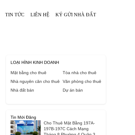
TIN TỨC
LIÊN HỆ
KÝ GỬI NHÀ ĐẤT
LOẠI HÌNH KINH DOANH
Mặt bằng cho thuê
Tòa nhà cho thuê
Nhà nguyên căn cho thuê
Văn phòng cho thuê
Nhà đất bán
Dự án bán
Tin Mới Đăng
Cho Thuê Mặt Bằng 197A-
197B-197C Cách Mạng
Tháng 8 Phường 4 Quận 3