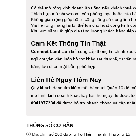
Có thể mở rộng kinh doanh ăn uống nếu khách thuê c
Thích hợp mở showroom, văn phòng, spa hoặc cửa hà
Không gian rộng giúp bố trí công năng sử dụng linh ho
Vỉa hè rộng mang lại lợi thế lớn cho hoạt động kinh do
Khu vực sầm uất giúp gia tăng lượng khách hàng tiếp 
Cam Kết Thông Tin Thật
Connect Land
cam kết cung cấp thông tin chính xác về
ngũ chuyên viên luôn hỗ trợ khảo sát thực tế, tư vấn 
hàng lựa chọn mặt bằng phù hợp.
Liên Hệ Ngay Hôm Nay
Quý khách đang tìm kiếm mặt bằng tại Quận 10 để m
mô hình kinh doanh khác hãy liên hệ ngay để được tư v
0941977234
để được hỗ trợ nhanh chóng và cập nhật
THÔNG SỐ CƠ BẢN
Địa chỉ:
số 288 đường Tô Hiến Thành, Phường 15,