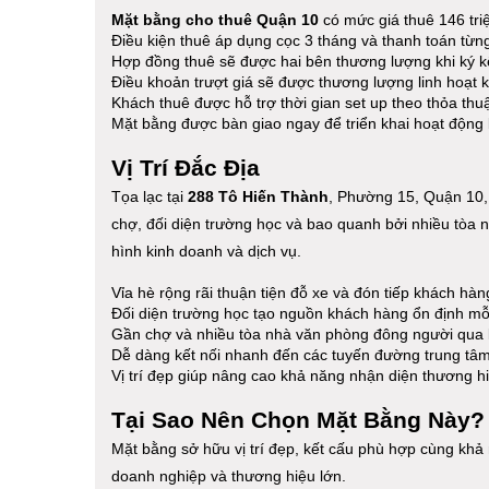
Mặt bằng cho thuê Quận 10
có mức giá thuê 146 tri
Điều kiện thuê áp dụng cọc 3 tháng và thanh toán từn
Hợp đồng thuê sẽ được hai bên thương lượng khi ký kế
Điều khoản trượt giá sẽ được thương lượng linh hoạt 
Khách thuê được hỗ trợ thời gian set up theo thỏa thuậ
Mặt bằng được bàn giao ngay để triển khai hoạt động
Vị Trí Đắc Địa
Tọa lạc tại
288 Tô Hiến Thành
, Phường 15, Quận 10,
chợ, đối diện trường học và bao quanh bởi nhiều tòa nhà
hình kinh doanh và dịch vụ.
Vỉa hè rộng rãi thuận tiện đỗ xe và đón tiếp khách hàn
Đối diện trường học tạo nguồn khách hàng ổn định mỗ
Gần chợ và nhiều tòa nhà văn phòng đông người qua l
Dễ dàng kết nối nhanh đến các tuyến đường trung tâ
Vị trí đẹp giúp nâng cao khả năng nhận diện thương h
Tại Sao Nên Chọn Mặt Bằng Này?
Mặt bằng sở hữu vị trí đẹp, kết cấu phù hợp cùng khả 
doanh nghiệp và thương hiệu lớn.