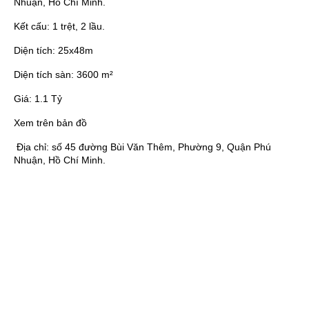
Nhuận, Hồ Chí Minh.
Kết cấu:
1 trệt, 2 lầu.
Diện tích:
25x48m
Diện tích sàn:
3600 m²
Giá:
1.1 Tỷ
Xem trên bản đồ
Địa chỉ:
số 45 đường Bùi Văn Thêm, Phường 9, Quận Phú
Nhuận, Hồ Chí Minh.