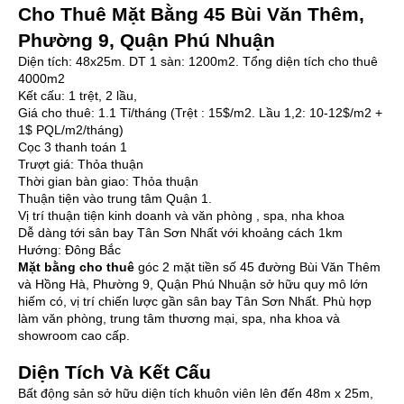
Cho Thuê Mặt Bằng 45 Bùi Văn Thêm,
Phường 9, Quận Phú Nhuận
Diện tích: 48x25m. DT 1 sàn: 1200m2. Tổng diện tích cho thuê
4000m2
Kết cấu: 1 trệt, 2 lầu,
Giá cho thuê: 1.1 Tỉ/tháng (Trệt : 15$/m2. Lầu 1,2: 10-12$/m2 +
1$ PQL/m2/tháng)
Cọc 3 thanh toán 1
Trượt giá: Thỏa thuận
Thời gian bàn giao: Thỏa thuận
Thuận tiện vào trung tâm Quận 1.
Vị trí thuận tiện kinh doanh và văn phòng , spa, nha khoa
Dễ dàng tới sân bay Tân Sơn Nhất với khoảng cách 1km
Hướng: Đông Bắc
Mặt bằng cho thuê
góc 2 mặt tiền số 45 đường Bùi Văn Thêm
và Hồng Hà, Phường 9, Quận Phú Nhuận sở hữu quy mô lớn
hiếm có, vị trí chiến lược gần sân bay Tân Sơn Nhất. Phù hợp
làm văn phòng, trung tâm thương mại, spa, nha khoa và
showroom cao cấp.
Diện Tích Và Kết Cấu
Bất động sản sở hữu diện tích khuôn viên lên đến 48m x 25m,