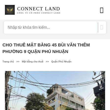
CONNECT LAND
CÔNG TY CỔ PHẦN CONNECT LAND
CHO THUÊ MẶT BẰNG 45 BÙI VĂN THÊM
PHƯỜNG 9 QUẬN PHÚ NHUẬN
Trang chủ
>>
Mặt bằng cho thuê
>>
Quận Phú Nhuận