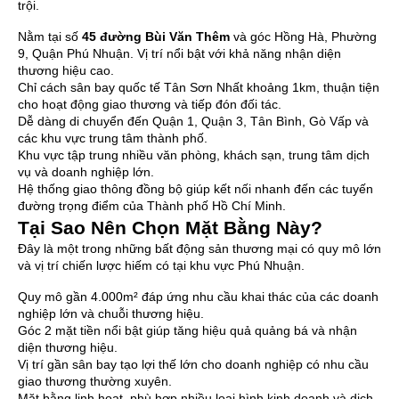
trội.
Nằm tại số
45 đường Bùi Văn Thêm
và góc Hồng Hà, Phường
9, Quận Phú Nhuận. Vị trí nổi bật với khả năng nhận diện
thương hiệu cao.
Chỉ cách sân bay quốc tế Tân Sơn Nhất khoảng 1km, thuận tiện
cho hoạt động giao thương và tiếp đón đối tác.
Dễ dàng di chuyển đến Quận 1, Quận 3, Tân Bình, Gò Vấp và
các khu vực trung tâm thành phố.
Khu vực tập trung nhiều văn phòng, khách sạn, trung tâm dịch
vụ và doanh nghiệp lớn.
Hệ thống giao thông đồng bộ giúp kết nối nhanh đến các tuyến
đường trọng điểm của Thành phố Hồ Chí Minh.
Tại Sao Nên Chọn Mặt Bằng Này?
Đây là một trong những bất động sản thương mại có quy mô lớn
và vị trí chiến lược hiếm có tại khu vực Phú Nhuận.
Quy mô gần 4.000m² đáp ứng nhu cầu khai thác của các doanh
nghiệp lớn và chuỗi thương hiệu.
Góc 2 mặt tiền nổi bật giúp tăng hiệu quả quảng bá và nhận
diện thương hiệu.
Vị trí gần sân bay tạo lợi thế lớn cho doanh nghiệp có nhu cầu
giao thương thường xuyên.
Mặt bằng linh hoạt, phù hợp nhiều loại hình kinh doanh và dịch