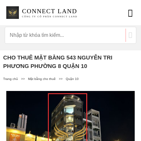
CONNECT LAND
CÔNG TY CỔ PHẦN CONNECT LAND
CHO THUÊ MẶT BẰNG 543 NGUYỄN TRI
PHƯƠNG PHƯỜNG 8 QUẬN 10
Trang chủ
>>
Mặt bằng cho thuê
>>
Quận 10