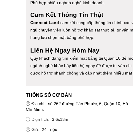
Phù hợp nhiều ngành nghề kinh doanh.
Cam Kết Thông Tin Thật
Connect Land
cam kết cung cấp thông tin chính xác về
ngũ chuyên viên luôn hỗ trợ khảo sát thực tế, tư vấn 
hàng lựa chọn mặt bằng phù hợp.
Liên Hệ Ngay Hôm Nay
Quý khách đang tìm kiếm mặt bằng tại Quận 10 để m
ngành nghề khác hãy liên hệ ngay để được tư vấn chi t
được hỗ trợ nhanh chóng và cập nhật thêm nhiều mặt
THÔNG SỐ CƠ BẢN
Địa chỉ:
số 262 đường Tân Phước, 6, Quận 10, Hồ
Chí Minh.
Diện tích:
3.6x13m
Giá:
24 Triệu