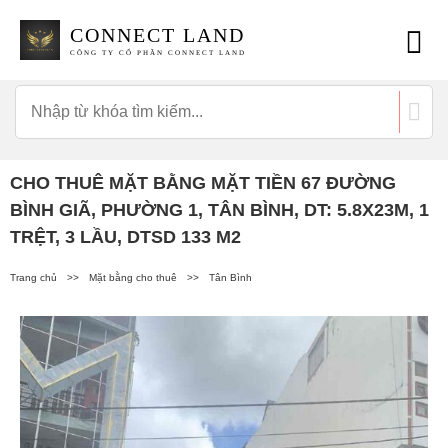
CONNECT LAND
CÔNG TY CỔ PHẦN CONNECT LAND
CHO THUÊ MẶT BẰNG MẶT TIỀN 67 ĐƯỜNG
BÌNH GIÃ, PHƯỜNG 1, TÂN BÌNH, DT: 5.8X23M, 1
TRỆT, 3 LẦU, DTSD 133 M2
Trang chủ
>>
Mặt bằng cho thuê
>>
Tân Bình