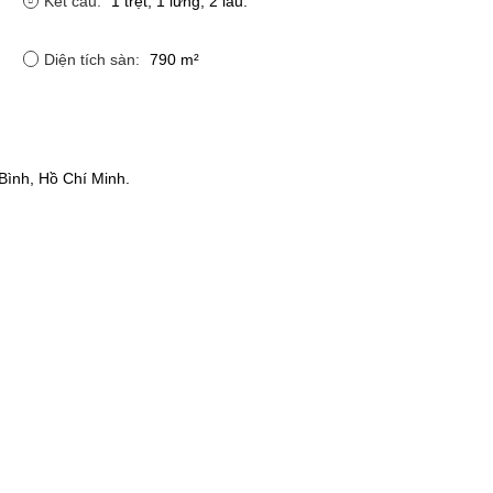
Kết cấu:
1 trệt, 1 lửng, 2 lầu.
Diện tích sàn:
790 m²
ình, Hồ Chí Minh.