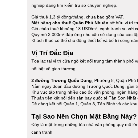
nghiệp đang tìm kiếm trụ sở chuyên nghiệp.
Giá thuê 1,3 tỷ đồng/tháng, chưa bao gồm VAT.
Mặt bằng cho thuê Quận Phú Nhuận
sở hữu vị trí t
Giá chào thuê khoảng 18 USD/m², cạnh tranh so với c
Quy mô 3.000m² đáp ứng nhu cầu sử dụng của các tậ
Khách thuê có thể chủ động thiết kế và bố trí công n
Vị Trí Đắc Địa
Tọa lạc tại vị trí cửa ngõ kết nối trung tâm thành phố
nổi bật về giao thương.
2 đường Trương Quốc Dung
, Phường 8, Quận Phú
Nằm ngay đoạn đầu đường Trương Quốc Dung, gần t
Khu vực tập trung nhiều cao ốc văn phòng, ngân hàng
Thuận tiện kết nối đến sân bay quốc tế Tân Sơn Nhất c
Dễ dàng kết nối Quận 1, Quận 3, Tân Bình và các khu 
Tại Sao Nên Chọn Mặt Bằng Này?
Đây là một trong những tòa nhà văn phòng quy mô lớn 
cạnh tranh.