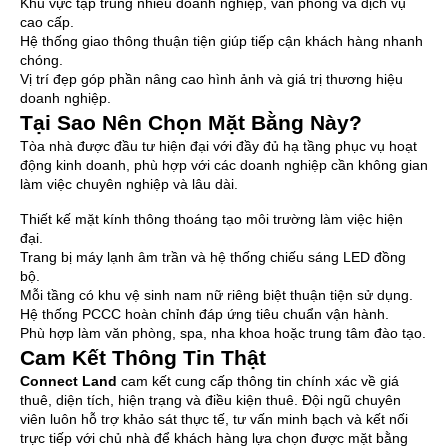
Khu vực tập trung nhiều doanh nghiệp, văn phòng và dịch vụ
cao cấp.
Hệ thống giao thông thuận tiện giúp tiếp cận khách hàng nhanh
chóng.
Vị trí đẹp góp phần nâng cao hình ảnh và giá trị thương hiệu
doanh nghiệp.
Tại Sao Nên Chọn Mặt Bằng Này?
Tòa nhà được đầu tư hiện đại với đầy đủ hạ tầng phục vụ hoạt
động kinh doanh, phù hợp với các doanh nghiệp cần không gian
làm việc chuyên nghiệp và lâu dài.
Thiết kế mặt kính thông thoáng tạo môi trường làm việc hiện
đại.
Trang bị máy lạnh âm trần và hệ thống chiếu sáng LED đồng
bộ.
Mỗi tầng có khu vệ sinh nam nữ riêng biệt thuận tiện sử dụng.
Hệ thống PCCC hoàn chỉnh đáp ứng tiêu chuẩn vận hành.
Phù hợp làm văn phòng, spa, nha khoa hoặc trung tâm đào tạo.
Cam Kết Thông Tin Thật
Connect Land
cam kết cung cấp thông tin chính xác về giá
thuê, diện tích, hiện trạng và điều kiện thuê. Đội ngũ chuyên
viên luôn hỗ trợ khảo sát thực tế, tư vấn minh bạch và kết nối
trực tiếp với chủ nhà để khách hàng lựa chọn được mặt bằng