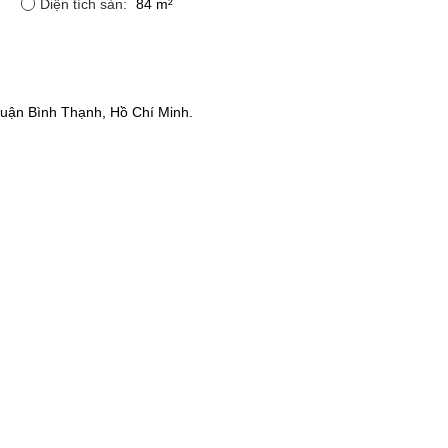
Diện tích sàn:
84 m²
uận Bình Thạnh, Hồ Chí Minh.