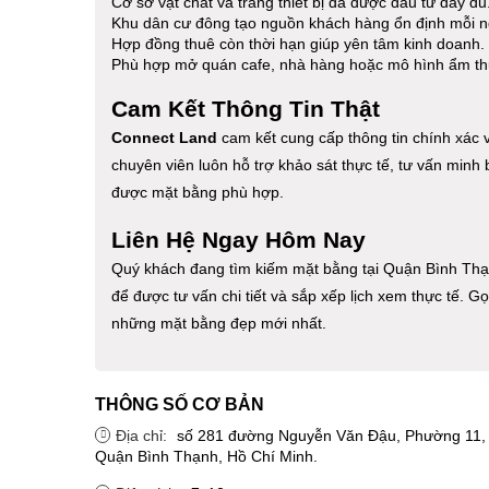
Cơ sở vật chất và trang thiết bị đã được đầu tư đầy đủ
Khu dân cư đông tạo nguồn khách hàng ổn định mỗi n
Hợp đồng thuê còn thời hạn giúp yên tâm kinh doanh.
Phù hợp mở quán cafe, nhà hàng hoặc mô hình ẩm th
Cam Kết Thông Tin Thật
Connect Land
cam kết cung cấp thông tin chính xác về
chuyên viên luôn hỗ trợ khảo sát thực tế, tư vấn minh 
được mặt bằng phù hợp.
Liên Hệ Ngay Hôm Nay
Quý khách đang tìm kiếm mặt bằng tại Quận Bình Thạ
để được tư vấn chi tiết và sắp xếp lịch xem thực tế. G
những mặt bằng đẹp mới nhất.
THÔNG SỐ CƠ BẢN
Địa chỉ:
số 281 đường Nguyễn Văn Đậu, Phường 11,
Quận Bình Thạnh, Hồ Chí Minh.