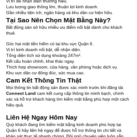
Vị trí dễ nhận diện thương hiệu.
Lưu lượng giao thông lớn, thuận lợi kinh doanh.
Gần nhiều tiện ích, ngân hàng và khu dân cư hiện hữu.
Tại Sao Nên Chọn Mặt Bằng Này?
Bất động sản sở hữu nhiều ưu điểm nổi bật dành cho khách
thuê.
Góc hai mặt tiền hiếm có tại khu vực Quận 6.
Vị trí kinh doanh nổi bật, dễ nhận diện.
Tổng diện tích sử dụng khoảng 247m².
Kết cấu hoàn chỉnh, khai thác ngay.
Thích hợp showroom, cửa hàng, văn phòng hoặc dịch vụ.
Khu vực dân cư đông đúc, sức mua cao.
Cam Kết Thông Tin Thật
Mọi thông tin bất động sản được xác minh trước khi đăng tải.
Connect Land
cam kết cung cấp thông tin minh bạch, chính
xác và hỗ trợ khách hàng tìm kiếm mặt bằng phù hợp một cách
hiệu quả.
Liên Hệ Ngay Hôm Nay
Quý khách đang tìm kiếm mặt bằng kinh doanh phù hợp tại
Quận 6 hãy liên hệ ngay để được hỗ trợ thông tin chi tiết và
khảo sát thực tế nhanh chóng. Đội ngũ chuyên viên luôn sẵn