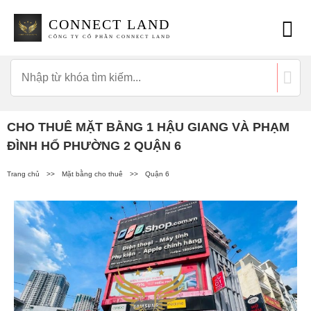
CONNECT LAND
CÔNG TY CỔ PHẦN CONNECT LAND
CHO THUÊ MẶT BẰNG 1 HẬU GIANG VÀ PHẠM
ĐÌNH HỔ PHƯỜNG 2 QUẬN 6
Trang chủ
>>
Mặt bằng cho thuê
>>
Quận 6