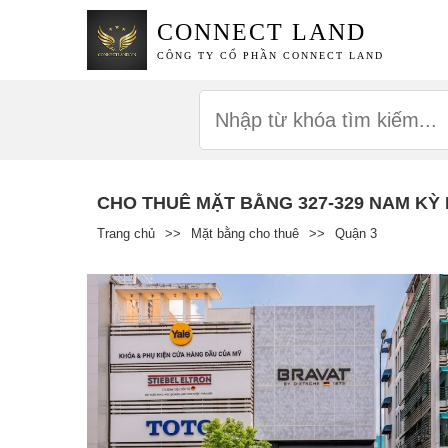
CONNECT LAND
CÔNG TY CỔ PHẦN CONNECT LAND
CHO THUÊ MẶT BẰNG 327-329 NAM KỲ
Trang chủ
>>
Mặt bằng cho thuê
>>
Quận 3