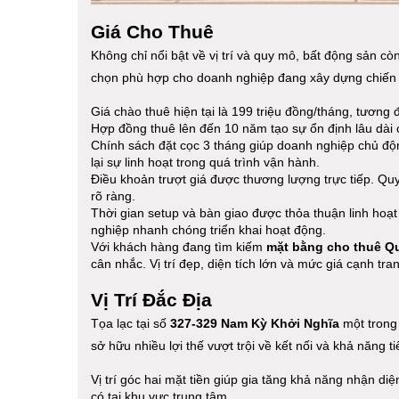
Giá Cho Thuê
Không chỉ nổi bật về vị trí và quy mô, bất động sản c
chọn phù hợp cho doanh nghiệp đang xây dựng chiến l
Giá chào thuê hiện tại là 199 triệu đồng/tháng, tươn
Hợp đồng thuê lên đến 10 năm tạo sự ổn định lâu dài 
Chính sách đặt cọc 3 tháng giúp doanh nghiệp chủ độ
lại sự linh hoạt trong quá trình vận hành.
Điều khoản trượt giá được thương lượng trực tiếp. Q
rõ ràng.
Thời gian setup và bàn giao được thỏa thuận linh hoạt
nghiệp nhanh chóng triển khai hoạt động.
Với khách hàng đang tìm kiếm
mặt bằng cho thuê Q
cân nhắc. Vị trí đẹp, diện tích lớn và mức giá cạnh t
Vị Trí Đắc Địa
Tọa lạc tại số
327-329 Nam Kỳ Khởi Nghĩa
một trong
sở hữu nhiều lợi thế vượt trội về kết nối và khả năng 
Vị trí góc hai mặt tiền giúp gia tăng khả năng nhận di
có tại khu vực trung tâm.