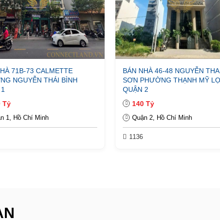
HÀ 71B-73 CALMETTE
BÁN NHÀ 46-48 NGUYỄN TH
NG NGUYỄN THÁI BÌNH
SƠN PHƯỜNG THẠNH MỸ LỢ
 1
QUẬN 2
 Tỷ
140 Tỷ
n 1, Hồ Chí Minh
Quận 2, Hồ Chí Minh
1136
ẠN