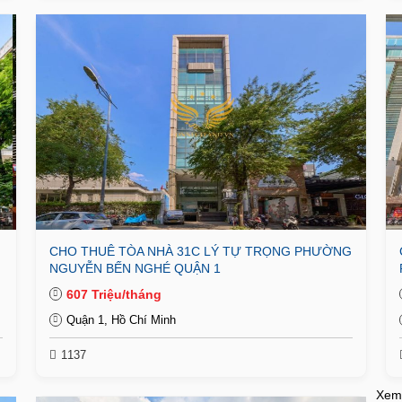
CHO THUÊ TÒA NHÀ 31C LÝ TỰ TRỌNG PHƯỜNG
NGUYỄN BẾN NGHÉ QUẬN 1
607 Triệu/tháng
Quận 1, Hồ Chí Minh
1137
Xem