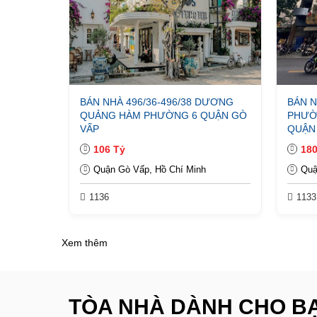
BÁN NHÀ 496/36-496/38 DƯƠNG
BÁN N
QUẢNG HÀM PHƯỜNG 6 QUẬN GÒ
PHƯỜ
VẤP
QUẬN
106 Tỷ
180
Quận Gò Vấp, Hồ Chí Minh
Quậ
1136
1133
Xem thêm
TÒA NHÀ DÀNH CHO B