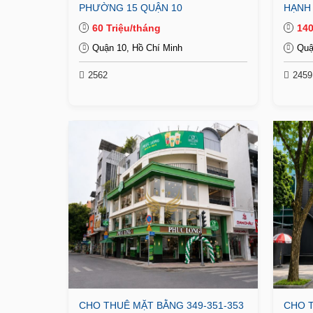
PHƯỜNG 15 QUẬN 10
HẠNH
60 Triệu/tháng
140
Quận 10, Hồ Chí Minh
Quậ
2562
2459
CHO THUÊ MẶT BẰNG 349-351-353
CHO T