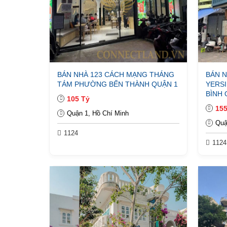
BÁN NHÀ 123 CÁCH MẠNG THÁNG
BÁN N
TÁM PHƯỜNG BẾN THÀNH QUẬN 1
YERS
BÌNH 
105 Tỷ
155
Quận 1, Hồ Chí Minh
Quậ
1124
1124