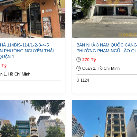
HÀ 114BIS-114/1-2-3-4-5
BÁN NHÀ 8 NAM QUỐC CANG
IN PHƯỜNG NGUYỄN THÁI
PHƯỜNG PHẠM NGŨ LÃO QU
QUẬN 1
270 Tỷ
 Tỷ
Quận 1, Hồ Chí Minh
n 1, Hồ Chí Minh
1124