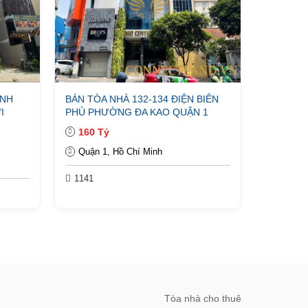
ANH
BÁN TÒA NHÀ 132-134 ĐIỆN BIÊN
I
PHỦ PHƯỜNG ĐA KAO QUẬN 1
160 Tỷ
Quận 1, Hồ Chí Minh
1141
Tòa nhà cho thuê