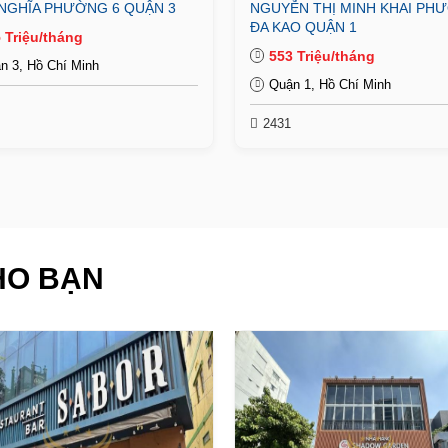
NGHĨA PHƯỜNG 6 QUẬN 3
NGUYỄN THỊ MINH KHAI PH
ĐA KAO QUẬN 1
 Triệu/tháng
553 Triệu/tháng
n 3, Hồ Chí Minh
Quận 1, Hồ Chí Minh
2431
HO BẠN