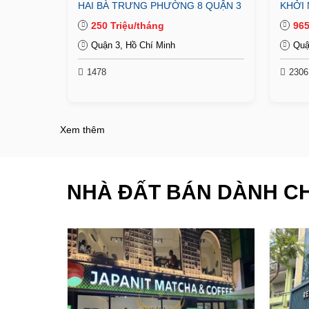
HAI BÀ TRƯNG PHƯỜNG 8 QUẬN 3
KHỞI 
250 Triệu/tháng
965
Quận 3, Hồ Chí Minh
Quậ
1478
2306
Xem thêm
NHÀ ĐẤT BÁN DÀNH C