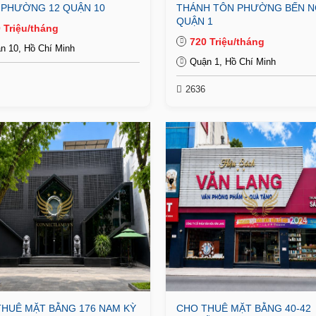
 PHƯỜNG 12 QUẬN 10
THÁNH TÔN PHƯỜNG BẾN 
QUẬN 1
 Triệu/tháng
720 Triệu/tháng
n 10, Hồ Chí Minh
Quận 1, Hồ Chí Minh
2636
HUÊ MẶT BẰNG 176 NAM KỲ
CHO THUÊ MẶT BẰNG 40-42