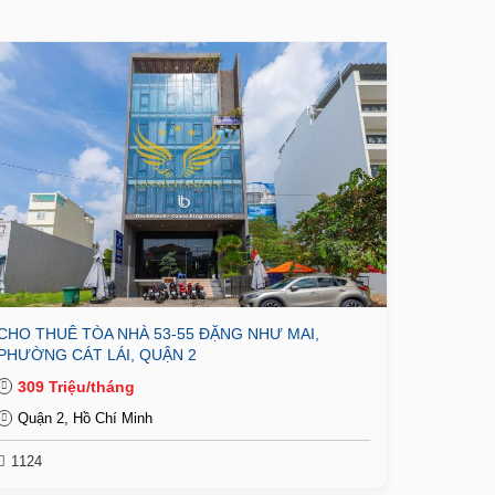
CHO THUÊ TÒA NHÀ 53-55 ĐẶNG NHƯ MAI,
PHƯỜNG CÁT LÁI, QUẬN 2
309 Triệu/tháng
Quận 2, Hồ Chí Minh
1124