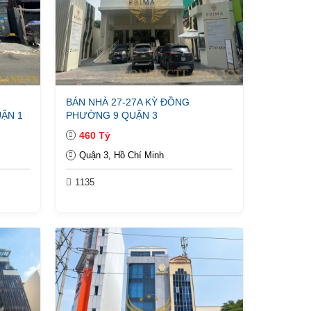
BÁN NHÀ 27-27A KỲ ĐỒNG
ẬN 1
PHƯỜNG 9 QUẬN 3
460 Tỷ
Quận 3, Hồ Chí Minh
1135