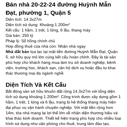
Bán nhà 20-22-24 đường Huỳnh Mẫn
Đạt, phường 1, Quận 5
Diện tích: 14.3x27m
Diện tích sử dụng: Khoảng 1.200m²
Kết cấu: 1 hầm, 1 trệt, 1 lửng, 6 lầu, thang máy
Giá bán: 250 tỷ
Pháp lý: Sổ hồng chính chủ
Hợp đồng thuê của nhà còn: Nhận nhà ngay
Nhà đất bán
tọa lạc tại mặt tiền đường Huỳnh Mẫn Đạt, Quận
5, sở hữu quy mô lớn cùng kết cấu hoàn chỉnh. Đây là tài sản
phù hợp cho khách hàng mua làm trụ sở doanh nghiệp, bệnh
viện, trường học, khách sạn, căn hộ dịch vụ hoặc đầu tư khai
thác thương mại đa ngành nghề.
Diện Tích Và Kết Cấu
Bất động sản sở hữu khuôn đất rộng 14.3x27m với tổng diện
tích sử dụng khoảng 1.200m². Công trình được xây dựng gồm 1
hầm, 1 trệt, 1 lửng và 6 lầu, trang bị hệ thống thang máy hiện
đại phục vụ vận hành chuyên nghiệp. Với mặt tiền rộng hơn
14m, tòa nhà mang lại lợi thế lớn về nhận diện thương hiệu và
khai thác kinh doanh. Thiết kế hiện trạng phù hợp cho nhiều loại
hình sử dụng như văn phòng cho thuê, trung tâm đào tạo,