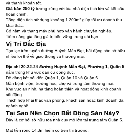
và thanh khoản tốt.
Giá bán 250 tỷ
tương xứng với tòa nhà diện tích lớn và kết cấu
hoàn chỉnh.
Tổng diện tích sử dụng khoảng 1.200m² giúp tối ưu doanh thu
khai thác.
Có hầm và thang máy phù hợp vận hành chuyên nghiệp.
Tiềm năng gia tăng giá trị bền vững trong dài hạn.
Vị Trí Đắc Địa
Tọa lạc trên tuyến đường Huỳnh Mẫn Đạt, bất động sản sở hữu
nhiều lợi thế về giao thông và thương mại.
Địa chỉ 20-22-24 đường Huỳnh Mẫn Đạt, Phường 1, Quận 5
nằm trong khu vực dân cư đông đúc.
Dễ dàng kết nối đến Quận 1, Quận 10 và Quận 6.
Gần bệnh viện, trường học, chợ và trung tâm thương mại.
Khu vực an ninh, hạ tầng hoàn thiện và hoạt động kinh doanh
sôi động.
Thích hợp khai thác văn phòng, khách sạn hoặc kinh doanh đa
ngành nghề.
Tại Sao Nên Chọn Bất Động Sản Này?
Đây là cơ hội sở hữu tòa nhà quy mô lớn tại trung tâm Quận 5.
Mặt tiền rộng 14.3m hiếm có trên thị trường.