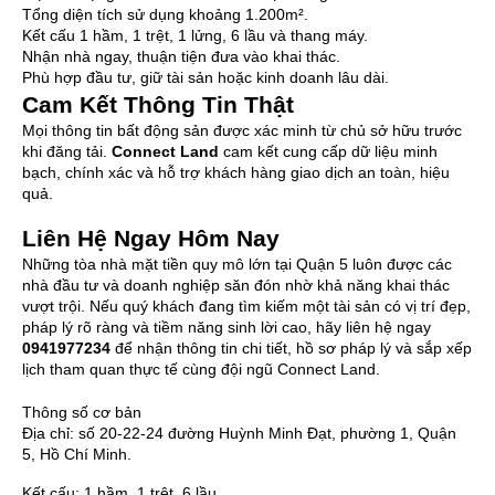
Tổng diện tích sử dụng khoảng 1.200m².
Kết cấu 1 hầm, 1 trệt, 1 lửng, 6 lầu và thang máy.
Nhận nhà ngay, thuận tiện đưa vào khai thác.
Phù hợp đầu tư, giữ tài sản hoặc kinh doanh lâu dài.
Cam Kết Thông Tin Thật
Mọi thông tin bất động sản được xác minh từ chủ sở hữu trước
khi đăng tải.
Connect Land
cam kết cung cấp dữ liệu minh
bạch, chính xác và hỗ trợ khách hàng giao dịch an toàn, hiệu
quả.
Liên Hệ Ngay Hôm Nay
Những tòa nhà mặt tiền quy mô lớn tại Quận 5 luôn được các
nhà đầu tư và doanh nghiệp săn đón nhờ khả năng khai thác
vượt trội. Nếu quý khách đang tìm kiếm một tài sản có vị trí đẹp,
pháp lý rõ ràng và tiềm năng sinh lời cao, hãy liên hệ ngay
0941977234
để nhận thông tin chi tiết, hồ sơ pháp lý và sắp xếp
lịch tham quan thực tế cùng đội ngũ Connect Land.
Thông số cơ bản
Địa chỉ:
số 20-22-24 đường Huỳnh Minh Đạt, phường 1, Quận
5, Hồ Chí Minh.
Kết cấu:
1 hầm, 1 trệt, 6 lầu.